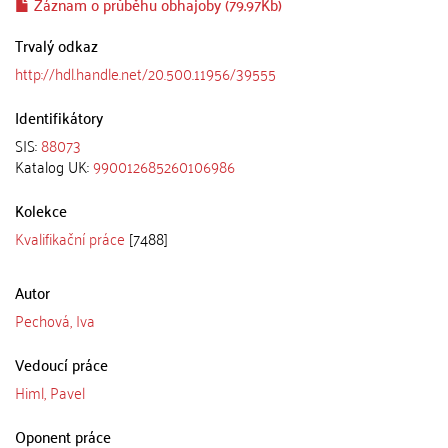
Záznam o průběhu obhajoby (79.97Kb)
Trvalý odkaz
http://hdl.handle.net/20.500.11956/39555
Identifikátory
SIS:
88073
Katalog UK:
990012685260106986
Kolekce
Kvalifikační práce
[7488]
Autor
Pechová, Iva
Vedoucí práce
Himl, Pavel
Oponent práce