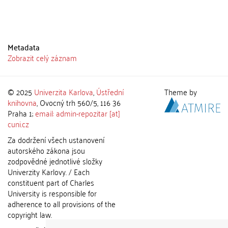
Metadata
Zobrazit celý záznam
© 2025
Univerzita Karlova
,
Ústřední
Theme by
knihovna
, Ovocný trh 560/5, 116 36
Praha 1;
email: admin-repozitar [at]
cuni.cz
Za dodržení všech ustanovení
autorského zákona jsou
zodpovědné jednotlivé složky
Univerzity Karlovy. / Each
constituent part of Charles
University is responsible for
adherence to all provisions of the
copyright law.