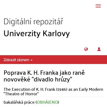
Přeskočit na obsah
Přepn
navig
Zobrazit záznam
Poprava K. H. Franka jako raně
novověké "divadlo hrůzy"
The Execution of K. H. Frank (1946) as an Early Modern
"Theatre of Horror"
bakalářská práce (
OBHÁJENO
)