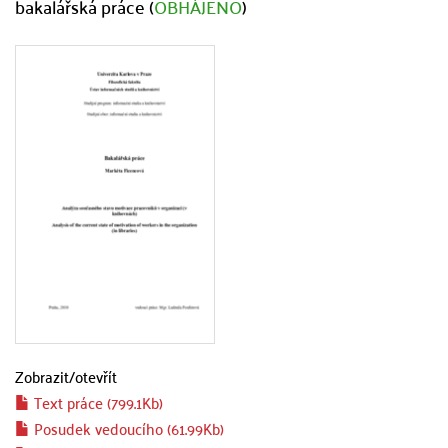
bakalářská práce (
OBHÁJENO
)
Zobrazit/
otevřít
Text práce (799.1Kb)
Posudek vedoucího (61.99Kb)