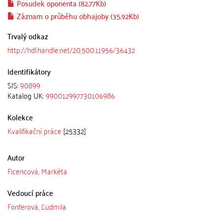
Posudek oponenta (82.77Kb)
Záznam o průběhu obhajoby (35.92Kb)
Trvalý odkaz
http://hdl.handle.net/20.500.11956/36432
Identifikátory
SIS:
90899
Katalog UK:
990012997730106986
Kolekce
Kvalifikační práce
[25332]
Autor
Ficencová, Markéta
Vedoucí práce
Fonferová, Ľudmila