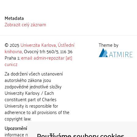
Metadata
Zobrazit celý záznam
© 2025
Univerzita Karlova
,
Ústřední
Theme by
knihovna
, Ovocný trh 560/5, 116 36
Praha 1;
email: admin-repozitar [at]
cuni.cz
Za dodržení všech ustanovení
autorského zákona jsou
zodpovědné jednotlivé složky
Univerzity Karlovy. / Each
constituent part of Charles
University is responsible for
adherence to all provisions of the
copyright law.
Upozornění / Notice:
Získané
Používáme soubory cookies
informace nemohou být použity k