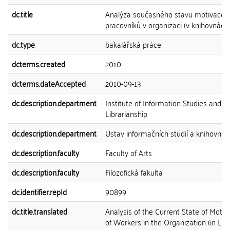
dc.title
Analýza současného stavu motivace
pracovníků v organizaci (v knihovnách
dc.type
bakalářská práce
dcterms.created
2010
dcterms.dateAccepted
2010-09-13
dc.description.department
Institute of Information Studies and
Librarianship
dc.description.department
Ústav informačních studií a knihovnict
dc.description.faculty
Faculty of Arts
dc.description.faculty
Filozofická fakulta
dc.identifier.repId
90899
dc.title.translated
Analysis of the Current State of Motiv
of Workers in the Organization (in Libr