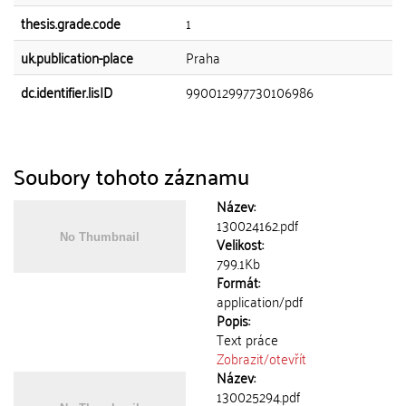
thesis.grade.code
1
uk.publication-place
Praha
dc.identifier.lisID
990012997730106986
Soubory tohoto záznamu
Název:
130024162.pdf
Velikost:
799.1Kb
Formát:
application/pdf
Popis:
Text práce
Zobrazit/
otevřít
Název:
130025294.pdf