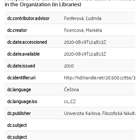
in the Organization (in Libraries)
dc.contributor.advisor
Fonferová, Ľudmila
dc.creator
Ficencová, Markéta
dc.date.accessioned
2020-08-19T12:48:13Z
dc.date.available
2020-08-19T12:48:13Z
dc.date.issued
2010
dc.identifier.uri
http://hdl.handle.net/20.500.11956/36
dc.language
Čeština
dc.language.iso
cs_CZ
dc.publisher
Univerzita Karlova, Filozofická fakulta
dc.subject
dc.subject