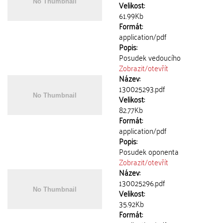
Velikost:
61.99Kb
Formát:
application/pdf
Popis:
Posudek vedoucího
Zobrazit/
otevřít
Název:
130025293.pdf
Velikost:
82.77Kb
Formát:
application/pdf
Popis:
Posudek oponenta
Zobrazit/
otevřít
Název:
130025296.pdf
Velikost:
35.92Kb
Formát: