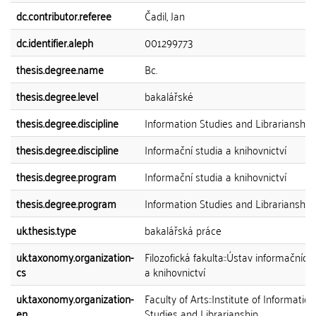
dc.contributor.referee
Čadil, Jan
dc.identifier.aleph
001299773
thesis.degree.name
Bc.
thesis.degree.level
bakalářské
thesis.degree.discipline
Information Studies and Librarianship
thesis.degree.discipline
Informační studia a knihovnictví
thesis.degree.program
Informační studia a knihovnictví
thesis.degree.program
Information Studies and Librarianship
uk.thesis.type
bakalářská práce
uk.taxonomy.organization-
Filozofická fakulta::Ústav informačních 
cs
a knihovnictví
uk.taxonomy.organization-
Faculty of Arts::Institute of Information
en
Studies and Librarianship