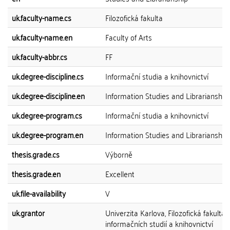
uk.faculty-name.cs
Filozofická fakulta
uk.faculty-name.en
Faculty of Arts
uk.faculty-abbr.cs
FF
uk.degree-discipline.cs
Informační studia a knihovnictví
uk.degree-discipline.en
Information Studies and Librarianship
uk.degree-program.cs
Informační studia a knihovnictví
uk.degree-program.en
Information Studies and Librarianship
thesis.grade.cs
Výborně
thesis.grade.en
Excellent
uk.file-availability
V
uk.grantor
Univerzita Karlova, Filozofická fakulta,
informačních studií a knihovnictví