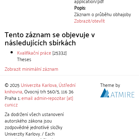
application/pdf
Popis:
Záznam o průběhu obhajoby
Zobrazit/
otevřít
Tento záznam se objevuje v
následujících sbírkách
Kvalifikační práce
[25332]
Theses
Zobrazit minimální záznam
© 2025
Univerzita Karlova
,
Ústřední
Theme by
knihovna
, Ovocný trh 560/5, 116 36
Praha 1;
email: admin-repozitar [at]
cuni.cz
Za dodržení všech ustanovení
autorského zákona jsou
zodpovědné jednotlivé složky
Univerzity Karlovy. / Each