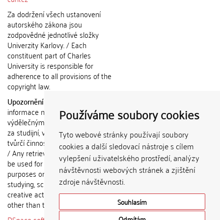
Za dodržení všech ustanovení
autorského zákona jsou
zodpovědné jednotlivé složky
Univerzity Karlovy. / Each
constituent part of Charles
University is responsible for
adherence to all provisions of the
copyright law.
Upozornění / Notice:
Získané
Používáme soubory cookies
informace nemohou být použity k
výdělečným účelům nebo vydávány
za studijní, vědeckou nebo jinou
Tyto webové stránky používají soubory
tvůrčí činnost jiné osoby než autora.
cookies a další sledovací nástroje s cílem
/ Any retrieved information shall not
vylepšení uživatelského prostředí, analýzy
be used for any commercial
návštěvnosti webových stránek a zjištění
purposes or claimed as results of
zdroje návštěvnosti.
studying, scientific or any other
creative activities of any person
Souhlasím
other than the author.
DSpace software
copyright © 2002-
Odmítám