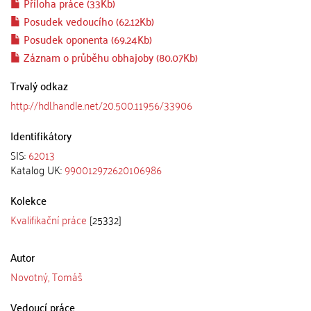
Příloha práce (33Kb)
Posudek vedoucího (62.12Kb)
Posudek oponenta (69.24Kb)
Záznam o průběhu obhajoby (80.07Kb)
Trvalý odkaz
http://hdl.handle.net/20.500.11956/33906
Identifikátory
SIS:
62013
Katalog UK:
990012972620106986
Kolekce
Kvalifikační práce
[25332]
Autor
Novotný, Tomáš
Vedoucí práce