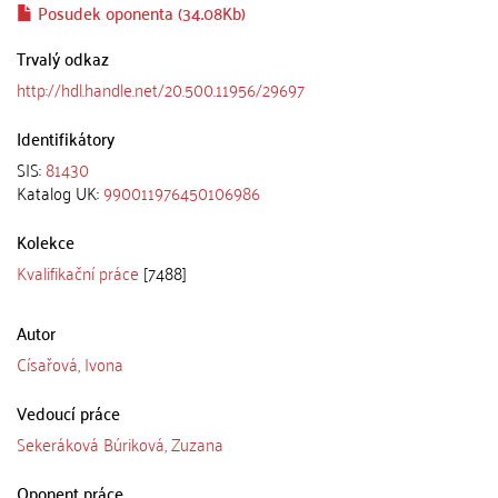
Posudek oponenta (34.08Kb)
Trvalý odkaz
http://hdl.handle.net/20.500.11956/29697
Identifikátory
SIS:
81430
Katalog UK:
990011976450106986
Kolekce
Kvalifikační práce
[7488]
Autor
Císařová, Ivona
Vedoucí práce
Sekeráková Búriková, Zuzana
Oponent práce