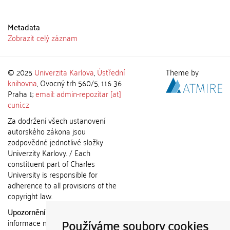
Metadata
Zobrazit celý záznam
© 2025
Univerzita Karlova
,
Ústřední
Theme by
knihovna
, Ovocný trh 560/5, 116 36
Praha 1;
email: admin-repozitar [at]
cuni.cz
Za dodržení všech ustanovení
autorského zákona jsou
zodpovědné jednotlivé složky
Univerzity Karlovy. / Each
constituent part of Charles
University is responsible for
adherence to all provisions of the
copyright law.
Upozornění / Notice:
Získané
Používáme soubory cookies
informace nemohou být použity k