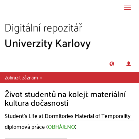
Přeskočit na obsah
Přepn
navig
Zobrazit záznam
Život studentů na koleji: materiální
kultura dočasnosti
Student's Life at Dormitories Material of Temporality
diplomová práce (
OBHÁJENO
)