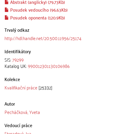
Abstrakt (anglicky) (79.73Kb)
Posudek vedoucího (96.63Kb)
Posudek oponenta (120.9Kb)
Trvalý odkaz
http://hdl.handle.net/20.500.11956/25174
Identifikátory
SIS:
79299
Katalog UK:
990012301130106986
Kolekce
Kvalifikační práce
[25332]
Autor
Pecháčková, Yveta
Vedoucí práce
Strnadová, Iva