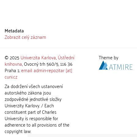
Metadata
Zobrazit celý záznam
© 2025
Univerzita Karlova
,
Ústřední
Theme by
knihovna
, Ovocný trh 560/5, 116 36
Praha 1;
email: admin-repozitar [at]
cuni.cz
Za dodržení všech ustanovení
autorského zákona jsou
zodpovědné jednotlivé složky
Univerzity Karlovy. / Each
constituent part of Charles
University is responsible for
adherence to all provisions of the
copyright law.