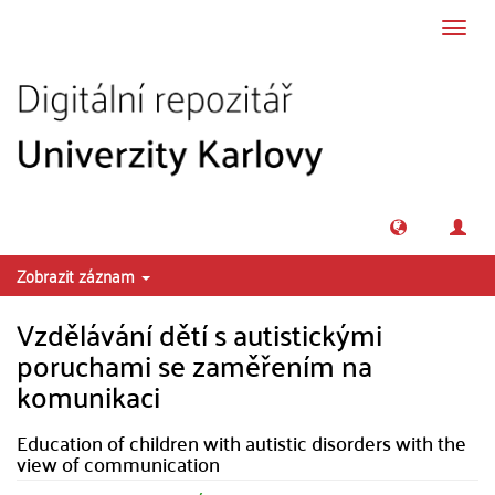
Přeskočit na obsah
Přepn
navig
Zobrazit záznam
Vzdělávání dětí s autistickými
poruchami se zaměřením na
komunikaci
Education of children with autistic disorders with the
view of communication