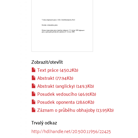
Zobrazit/
otevřít
Text práce (450.2Kb)
Abstrakt (77.94Kb)
Abstrakt (anglicky) (149.3Kb)
Posudek vedoucího (46.91Kb)
Posudek oponenta (28.60Kb)
Záznam o průběhu obhajoby (13.95Kb)
Trvalý odkaz
http://hdl.handle.net/20.500.11956/22425