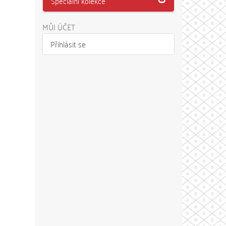
Speciální kolekce
MŮJ ÚČET
Přihlásit se