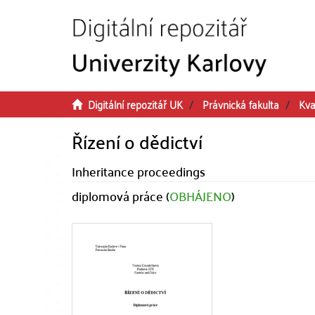
Přeskočit na obsah
Digitální repozitář UK
Právnická fakulta
Kva
Řízení o dědictví
Inheritance proceedings
diplomová práce (
OBHÁJENO
)