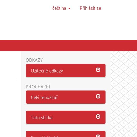
čeština
Přihlásit se
ODKAZY
Užitečné odkazy
PROCHÁZET
Celý repozitář
Tato sbírka