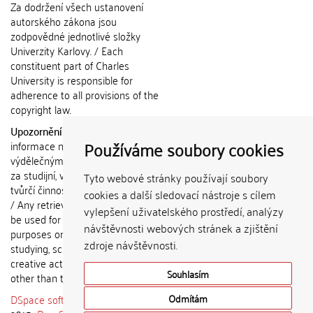
Za dodržení všech ustanovení
autorského zákona jsou
zodpovědné jednotlivé složky
Univerzity Karlovy. / Each
constituent part of Charles
University is responsible for
adherence to all provisions of the
copyright law.
Upozornění / Notice:
Získané
Používáme soubory cookies
informace nemohou být použity k
výdělečným účelům nebo vydávány
za studijní, vědeckou nebo jinou
Tyto webové stránky používají soubory
tvůrčí činnost jiné osoby než autora.
cookies a další sledovací nástroje s cílem
/ Any retrieved information shall not
vylepšení uživatelského prostředí, analýzy
be used for any commercial
návštěvnosti webových stránek a zjištění
purposes or claimed as results of
zdroje návštěvnosti.
studying, scientific or any other
creative activities of any person
Souhlasím
other than the author.
DSpace software
copyright © 2002-
Odmítám