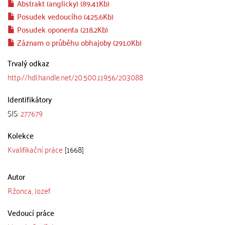
Abstrakt (anglicky) (89.41Kb)
Posudek vedoucího (425.6Kb)
Posudek oponenta (218.2Kb)
Záznam o průběhu obhajoby (291.0Kb)
Trvalý odkaz
http://hdl.handle.net/20.500.11956/203088
Identifikátory
SIS:
277679
Kolekce
Kvalifikační práce
[1668]
Autor
Ržonca, Jozef
Vedoucí práce