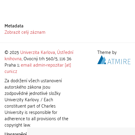
Metadata
Zobrazit celý záznam
© 2025
Univerzita Karlova
,
Ústřední
Theme by
knihovna
, Ovocný trh 560/5, 116 36
Praha 1;
email: admin-repozitar [at]
cuni.cz
Za dodržení všech ustanovení
autorského zákona jsou
zodpovědné jednotlivé složky
Univerzity Karlovy. / Each
constituent part of Charles
University is responsible for
adherence to all provisions of the
copyright law.
Upozornění / Notice:
Získané