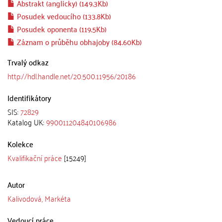
Abstrakt (anglicky) (149.3Kb)
Posudek vedoucího (133.8Kb)
Posudek oponenta (119.5Kb)
Záznam o průběhu obhajoby (84.60Kb)
Trvalý odkaz
http://hdl.handle.net/20.500.11956/20186
Identifikátory
SIS:
72829
Katalog UK:
990011204840106986
Kolekce
Kvalifikační práce
[15249]
Autor
Kalivodová, Markéta
Vedoucí práce