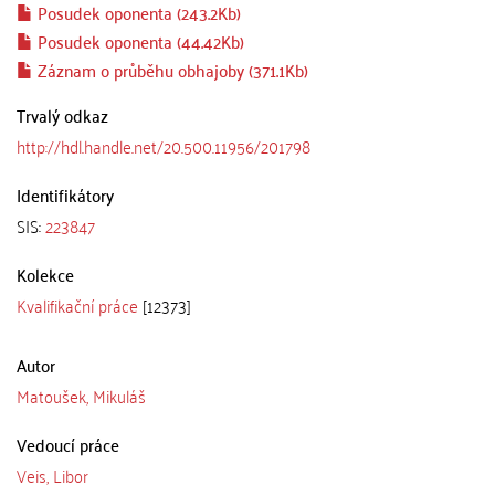
Posudek oponenta (243.2Kb)
Posudek oponenta (44.42Kb)
Záznam o průběhu obhajoby (371.1Kb)
Trvalý odkaz
http://hdl.handle.net/20.500.11956/201798
Identifikátory
SIS:
223847
Kolekce
Kvalifikační práce
[12373]
Autor
Matoušek, Mikuláš
Vedoucí práce
Veis, Libor