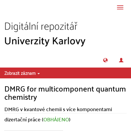
Přeskočit na obsah
Přepn
navig
Zobrazit záznam
DMRG for multicomponent quantum
chemistry
DMRG v kvantové chemii s více komponentami
dizertační práce (
OBHÁJENO
)