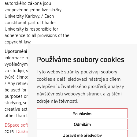
autorského zákona jsou
zodpovědné jednotlivé složky
Univerzity Karlovy. / Each
constituent part of Charles
University is responsible for
adherence to all provisions of the
copyright law.
Upozornění / Notice:
Získané
Používáme soubory cookies
informace nemohou být použity k
výdělečným účelům nebo vydávány
za studijní, vědeckou nebo jinou
Tyto webové stránky používají soubory
tvůrčí činnost jiné osoby než autora.
cookies a další sledovací nástroje s cílem
/ Any retrieved information shall not
vylepšení uživatelského prostředí, analýzy
be used for any commercial
návštěvnosti webových stránek a zjištění
purposes or claimed as results of
zdroje návštěvnosti.
studying, scientific or any other
creative activities of any person
Souhlasím
other than the author.
DSpace software
copyright © 2002-
Odmítám
2015
DuraSpace
Upravit mé předvolby