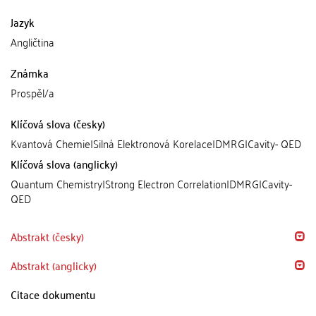
Jazyk
Angličtina
Známka
Prospěl/a
Klíčová slova (česky)
Kvantová Chemie|Silná Elektronová Korelace|DMRG|Cavity- QED
Klíčová slova (anglicky)
Quantum Chemistry|Strong Electron Correlation|DMRG|Cavity-
QED
Abstrakt (česky)
Abstrakt (anglicky)
Citace dokumentu