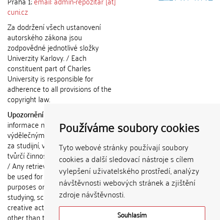
Praha 1;
email: admin-repozitar [at]
cuni.cz
Za dodržení všech ustanovení
autorského zákona jsou
zodpovědné jednotlivé složky
Univerzity Karlovy. / Each
constituent part of Charles
University is responsible for
adherence to all provisions of the
copyright law.
Upozornění / Notice:
Získané
Používáme soubory cookies
informace nemohou být použity k
výdělečným účelům nebo vydávány
za studijní, vědeckou nebo jinou
Tyto webové stránky používají soubory
tvůrčí činnost jiné osoby než autora.
cookies a další sledovací nástroje s cílem
/ Any retrieved information shall not
vylepšení uživatelského prostředí, analýzy
be used for any commercial
návštěvnosti webových stránek a zjištění
purposes or claimed as results of
zdroje návštěvnosti.
studying, scientific or any other
creative activities of any person
Souhlasím
other than the author.