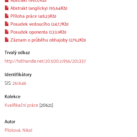
Abstrakt (anglicky) (95.64Kb)
Příloha práce (48.23Kb)
Posudek vedoucího (247.7Kb)
Posudek oponenta (133.9Kb)
Záznam o průběhu obhajoby (279.2Kb)
Trvalý odkaz
http://hdl.handle.net/20.500.11956/201337
Identifikátory
SIS:
261646
Kolekce
Kvalifikační práce
[20621]
Autor
Plisková, Nikol