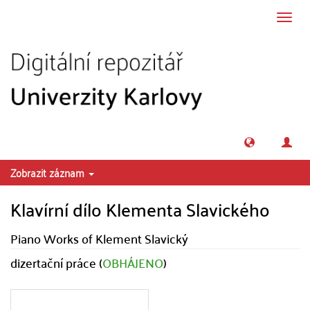
Přeskočit na obsah
Přepn
navig
Zobrazit záznam
Klavírní dílo Klementa Slavického
Piano Works of Klement Slavický
dizertační práce (
OBHÁJENO
)