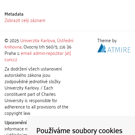
Metadata
Zobrazit celý záznam
© 2025
Univerzita Karlova
,
Ústřední
Theme by
knihovna
, Ovocný trh 560/5, 116 36
Praha 1;
email: admin-repozitar [at]
cuni.cz
Za dodržení všech ustanovení
autorského zákona jsou
zodpovědné jednotlivé složky
Univerzity Karlovy. / Each
constituent part of Charles
University is responsible for
adherence to all provisions of the
copyright law.
Upozornění / Notice:
Získané
Používáme soubory cookies
informace nemohou být použity k
výdělečným účelům nebo vydávány