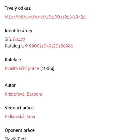
Trvalý odkaz
http://hdl.handle.net/20.500.11956/19435
Identifikátory
SIS:
80472
Katalog UK:
990011049130106986
Kolekce
Kvalifikační práce
[21384]
Autor
Krištofová, Barbora
Vedoucí práce
Palkovská, Jana
Oponent práce
Slavík, Petr