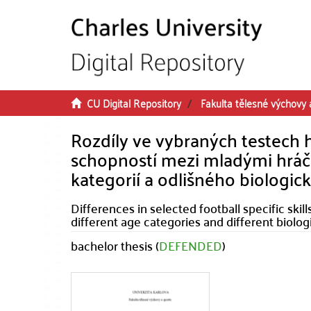
Skip to main content
CU Digital Repository
Fakulta tělesné výchovy 
Rozdíly ve vybraných testech
schopností mezi mladými hráči
kategorií a odlišného biologi
Differences in selected football specific ski
different age categories and different biolog
bachelor thesis (
DEFENDED
)