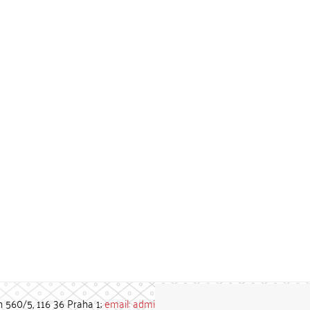
h 560/5, 116 36 Praha 1;
email: admin-repozitar [at] cuni.cz