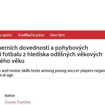
a sportu
Kvalifikační práce
View Item
 herních dovedností a pohybových
 fotbalu z hlediska odlišných věkových
ckého věku
lls and motor skills tests among young soccer players regar
ical age
Author
Snopek, František