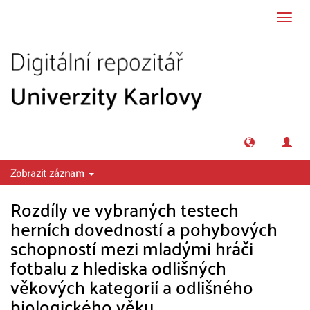
Přeskočit na obsah
Přepn
navig
Zobrazit záznam
Rozdíly ve vybraných testech
herních dovedností a pohybových
schopností mezi mladými hráči
fotbalu z hlediska odlišných
věkových kategorií a odlišného
biologického věku