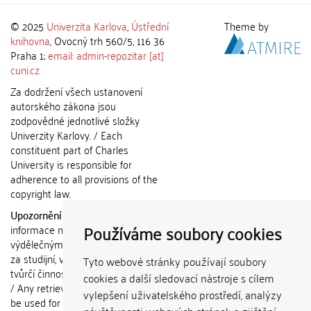
© 2025
Univerzita Karlova
,
Ústřední
Theme by
knihovna
, Ovocný trh 560/5, 116 36
Praha 1;
email: admin-repozitar [at]
cuni.cz
Za dodržení všech ustanovení
autorského zákona jsou
zodpovědné jednotlivé složky
Univerzity Karlovy. / Each
constituent part of Charles
University is responsible for
adherence to all provisions of the
copyright law.
Upozornění / Notice:
Získané
Používáme soubory cookies
informace nemohou být použity k
výdělečným účelům nebo vydávány
za studijní, vědeckou nebo jinou
Tyto webové stránky používají soubory
tvůrčí činnost jiné osoby než autora.
cookies a další sledovací nástroje s cílem
/ Any retrieved information shall not
vylepšení uživatelského prostředí, analýzy
be used for any commercial