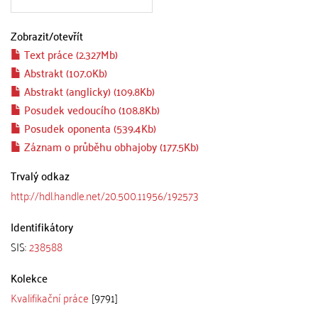
Zobrazit/
otevřít
Text práce (2.327Mb)
Abstrakt (107.0Kb)
Abstrakt (anglicky) (109.8Kb)
Posudek vedoucího (108.8Kb)
Posudek oponenta (539.4Kb)
Záznam o průběhu obhajoby (177.5Kb)
Trvalý odkaz
http://hdl.handle.net/20.500.11956/192573
Identifikátory
SIS:
238588
Kolekce
Kvalifikační práce
[9791]