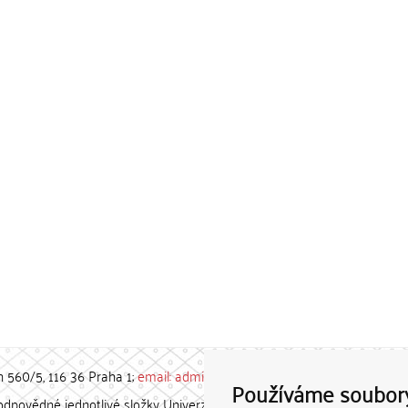
h 560/5, 116 36 Praha 1;
email: admin-repozitar [at] cuni.cz
Používáme soubor
povědné jednotlivé složky Univerzity Karlovy. / Each constituent