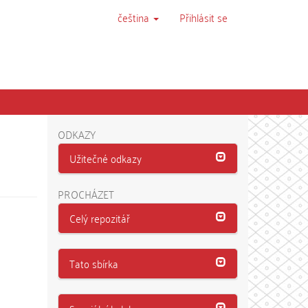
čeština
Přihlásit se
ODKAZY
Užitečné odkazy
PROCHÁZET
Celý repozitář
Tato sbírka