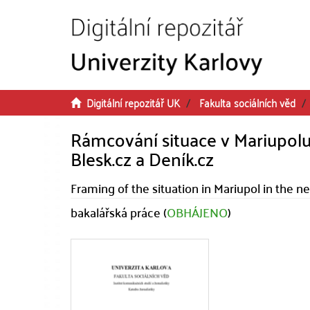
Přeskočit na obsah
Digitální repozitář UK
Fakulta sociálních věd
Rámcování situace v Mariupolu 
Blesk.cz a Deník.cz
Framing of the situation in Mariupol in the 
bakalářská práce (
OBHÁJENO
)