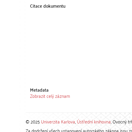
Citace dokumentu
Metadata
Zobrazit celý záznam
© 2025
Univerzita Karlova
,
Ústřední knihovna
, Ovocný tr
Za dodržení všech ustanovení autorského zákona jsou zod