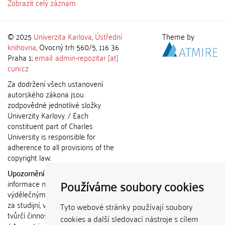
Zobrazit celý záznam
© 2025
Univerzita Karlova
,
Ústřední
Theme by
knihovna
, Ovocný trh 560/5, 116 36
Praha 1;
email: admin-repozitar [at]
cuni.cz
Za dodržení všech ustanovení
autorského zákona jsou
zodpovědné jednotlivé složky
Univerzity Karlovy. / Each
constituent part of Charles
University is responsible for
adherence to all provisions of the
copyright law.
Upozornění / Notice:
Získané
Používáme soubory cookies
informace nemohou být použity k
výdělečným účelům nebo vydávány
za studijní, vědeckou nebo jinou
Tyto webové stránky používají soubory
tvůrčí činnost jiné osoby než autora.
cookies a další sledovací nástroje s cílem