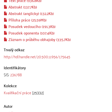
Text práce (936.8Kb)
Abstrakt (137.7Kb)
Abstrakt (anglicky) (132.2Kb)
Příloha práce (25.59Mb)
Posudek vedoucího (191.3Kb)
Posudek oponenta (107.4Kb)
Záznam o průběhu obhajoby (335.7Kb)
Trvalý odkaz
http://hdl.handle.net/20.500.11956/175645
Identifikátory
SIS:
236788
Kolekce
Kvalifikační práce
[25332]
Autor