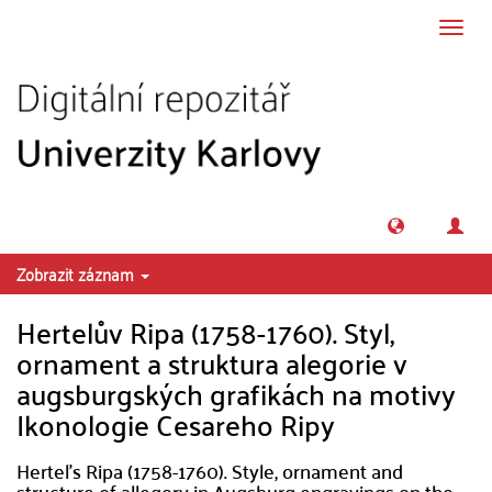
Přeskočit na obsah
Přepn
navig
Zobrazit záznam
Hertelův Ripa (1758-1760). Styl,
ornament a struktura alegorie v
augsburgských grafikách na motivy
Ikonologie Cesareho Ripy
Hertel's Ripa (1758-1760). Style, ornament and
structure of allegory in Augsburg engravings on the