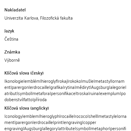
Nakladatel
Univerzita Karlova, Filozofická fakulta
Jazyk
Čeština
Známka
Výborně
Klíčová slova (česky)
Ikonologie|emblém|hieroglyf|rokaj|rokoko|mušle|metastyl|ornam
ent|parergon|erdrocaille|grafika|rytina|mědiryt|Augsburg|alegorie|
atribut|symbol|metafora|personifikace|troska|ruina|exemplum|po
dobenství|fatto|příroda
Klíčová slova (anglicky)
Iconology|emblem|hieroglyph|rocaille|rococo|shell|metastyle|orna
ment|parergon|erdrocaille|print|engraving|copper
engraving|Augsburg|allegory|attribute|symbol|metaphor|personifi