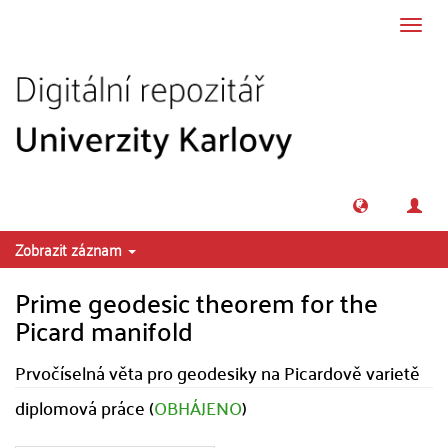
Přeskočit na obsah
Přepn
navig
Zobrazit záznam
Prime geodesic theorem for the
Picard manifold
Prvočíselná věta pro geodesiky na Picardově varietě
diplomová práce (
OBHÁJENO
)