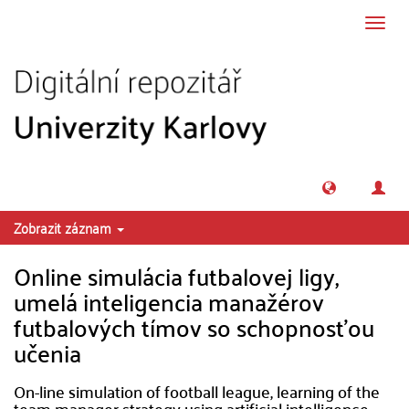
Přeskočit na obsah
Přepn
navig
Zobrazit záznam
Online simulácia futbalovej ligy,
umelá inteligencia manažérov
futbalových tímov so schopnosťou
učenia
On-line simulation of football league, learning of the
team manager strategy using artificial intelligence