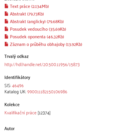
Text práce (2.134Mb)
Abstrakt (79.73Kb)
Abstrakt (anglicky) (79.68Kb)
Posudek vedoucího (35.69Kb)
Posudek oponenta (46.32Kb)
Záznam o průběhu obhajoby (13.92Kb)
Trvalý odkaz
http://hdl.handle.net/20.500.11956/15873
Identifikátory
SIS:
46496
Katalog UK:
990011182150106986
Kolekce
Kvalifikační práce
[12374]
Autor