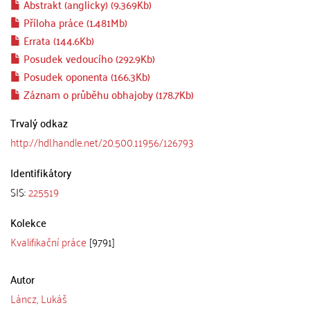
Abstrakt (anglicky) (9.369Kb)
Příloha práce (1.481Mb)
Errata (144.6Kb)
Posudek vedoucího (292.9Kb)
Posudek oponenta (166.3Kb)
Záznam o průběhu obhajoby (178.7Kb)
Trvalý odkaz
http://hdl.handle.net/20.500.11956/126793
Identifikátory
SIS:
225519
Kolekce
Kvalifikační práce
[9791]
Autor
Láncz, Lukáš