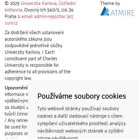
© 2025
Univerzita Karlova
,
Ústřední
Theme by
knihovna
, Ovocný trh 560/5, 116 36
Praha 1;
email: admin-repozitar [at]
cuni.cz
Za dodržení všech ustanovení
autorského zákona jsou
zodpovědné jednotlivé složky
Univerzity Karlovy. / Each
constituent part of Charles
University is responsible for
adherence to all provisions of the
copyright law.
Upozornění / Notice:
Získané
Používáme soubory cookies
informace nemohou být použity k
výdělečným účelům nebo vydávány
za studijní, vědeckou nebo jinou
Tyto webové stránky používají soubory
tvůrčí činnost jiné osoby než autora.
cookies a další sledovací nástroje s cílem
/ Any retrieved information shall not
vylepšení uživatelského prostředí, analýzy
be used for any commercial
návštěvnosti webových stránek a zjištění
purposes or claimed as results of
zdroje návštěvnosti.