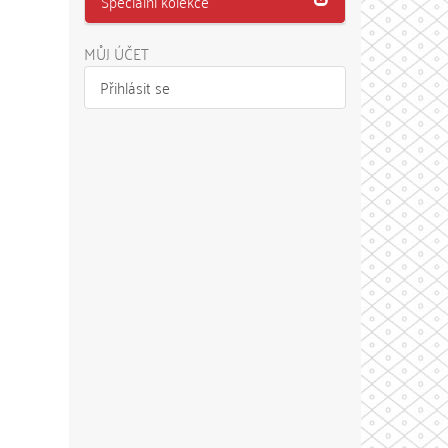
Speciální kolekce
MŮJ ÚČET
Přihlásit se