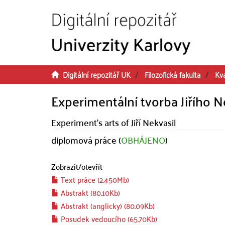
Přeskočit na obsah
Digitální repozitář UK
Filozofická fakulta
Kva
Experimentální tvorba Jiřího N
Experiment's arts of Jiří Nekvasil
diplomová práce (
OBHÁJENO
)
Zobrazit/
otevřít
Text práce (2.450Mb)
Abstrakt (80.10Kb)
Abstrakt (anglicky) (80.09Kb)
Posudek vedoucího (65.70Kb)