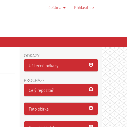
čeština
Přihlásit se
ODKAZY
Užitečné odkazy
PROCHÁZET
Celý repozitář
Tato sbírka