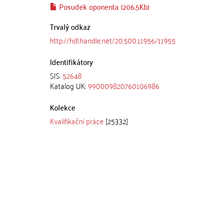
Posudek oponenta (206.5Kb)
Trvalý odkaz
http://hdl.handle.net/20.500.11956/11955
Identifikátory
SIS:
52648
Katalog UK:
990009820760106986
Kolekce
Kvalifikační práce
[25332]