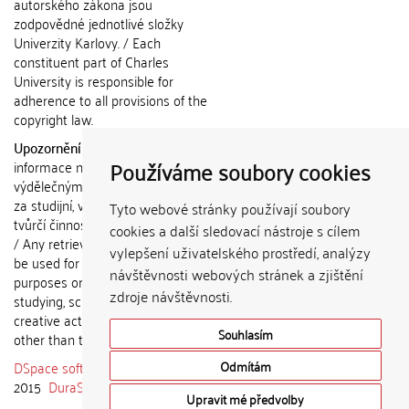
autorského zákona jsou
zodpovědné jednotlivé složky
Univerzity Karlovy. / Each
constituent part of Charles
University is responsible for
adherence to all provisions of the
copyright law.
Upozornění / Notice:
Získané
Používáme soubory cookies
informace nemohou být použity k
výdělečným účelům nebo vydávány
za studijní, vědeckou nebo jinou
Tyto webové stránky používají soubory
tvůrčí činnost jiné osoby než autora.
cookies a další sledovací nástroje s cílem
/ Any retrieved information shall not
vylepšení uživatelského prostředí, analýzy
be used for any commercial
návštěvnosti webových stránek a zjištění
purposes or claimed as results of
zdroje návštěvnosti.
studying, scientific or any other
creative activities of any person
Souhlasím
other than the author.
DSpace software
copyright © 2002-
Odmítám
2015
DuraSpace
Upravit mé předvolby