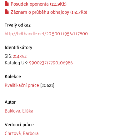
Posudek oponenta (111.9Kb)
Záznam o průběhu obhajoby (151.7Kb)
Trvalý odkaz
http://hdl.handle.net/20.500.11956/117800
Identifikátory
SIS:
214352
Katalog UK:
990023717790106986
Kolekce
Kvalifikační práce
[20621]
Autor
Baklová, Eliška
Vedoucí práce
Chrzová, Barbora