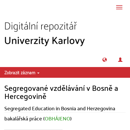
Přeskočit na obsah
Přepn
navig
Zobrazit záznam
Segregované vzdělávání v Bosně a
Hercegovině
Segregated Education in Bosnia and Herzegovina
bakalářská práce (
OBHÁJENO
)