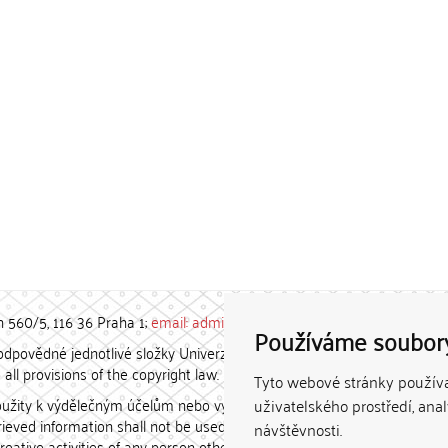
h 560/5, 116 36 Praha 1;
email: admin-repozitar [at] cuni.cz
Používáme soubor
povědné jednotlivé složky Univerzity Karlovy. / Each constituent
all provisions of the copyright law.
Tyto webové stránky používaj
užity k výdělečným účelům nebo vydávány za studijní, vědeckou
uživatelského prostředí, ana
etrieved information shall not be used for any commercial purposes
návštěvnosti.
creative activities of any person other than the author.