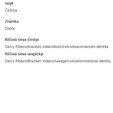
Jazyk
Čeština
Známka
Dobře
Klíčová slova (česky)
Darcy Ribeiro|brazilský indián|divošství|civilizace|národní identita
Klíčová slova (anglicky)
Darcy Ribeiro|Brazilian Indians|savage|civilization|national identity