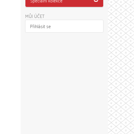
Speciální kolekce
MŮJ ÚČET
Přihlásit se