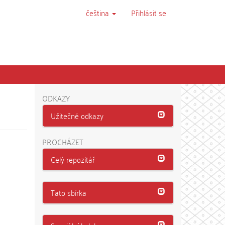
čeština
Přihlásit se
ODKAZY
Užitečné odkazy
PROCHÁZET
Celý repozitář
Tato sbírka