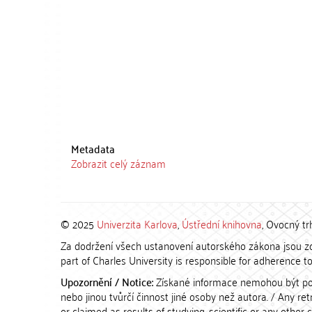
Metadata
Zobrazit celý záznam
© 2025
Univerzita Karlova
,
Ústřední knihovna
, Ovocný tr
Za dodržení všech ustanovení autorského zákona jsou zod
part of Charles University is responsible for adherence to 
Upozornění / Notice:
Získané informace nemohou být po
nebo jinou tvůrčí činnost jiné osoby než autora. / Any r
or claimed as results of studying, scientific or any other 