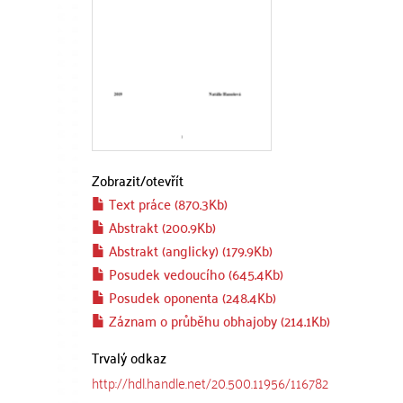
Zobrazit/
otevřít
Text práce (870.3Kb)
Abstrakt (200.9Kb)
Abstrakt (anglicky) (179.9Kb)
Posudek vedoucího (645.4Kb)
Posudek oponenta (248.4Kb)
Záznam o průběhu obhajoby (214.1Kb)
Trvalý odkaz
http://hdl.handle.net/20.500.11956/116782