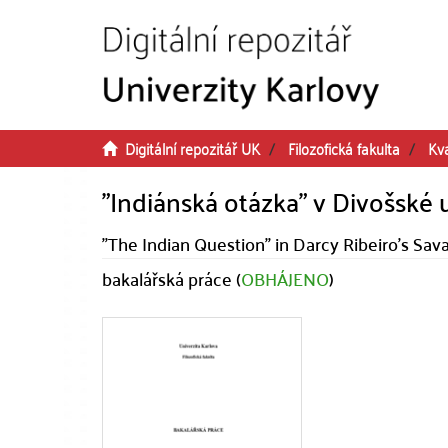
Přeskočit na obsah
Digitální repozitář UK
Filozofická fakulta
Kva
"Indiánská otázka" v Divošské 
"The Indian Question" in Darcy Ribeiro's Sav
bakalářská práce (
OBHÁJENO
)