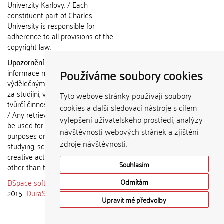
Univerzity Karlovy. / Each
constituent part of Charles
University is responsible for
adherence to all provisions of the
copyright law.
Upozornění / Notice:
Získané
Používáme soubory cookies
informace nemohou být použity k
výdělečným účelům nebo vydávány
za studijní, vědeckou nebo jinou
Tyto webové stránky používají soubory
tvůrčí činnost jiné osoby než autora.
cookies a další sledovací nástroje s cílem
/ Any retrieved information shall not
vylepšení uživatelského prostředí, analýzy
be used for any commercial
návštěvnosti webových stránek a zjištění
purposes or claimed as results of
zdroje návštěvnosti.
studying, scientific or any other
creative activities of any person
Souhlasím
other than the author.
DSpace software
copyright © 2002-
Odmítám
2015
DuraSpace
Upravit mé předvolby