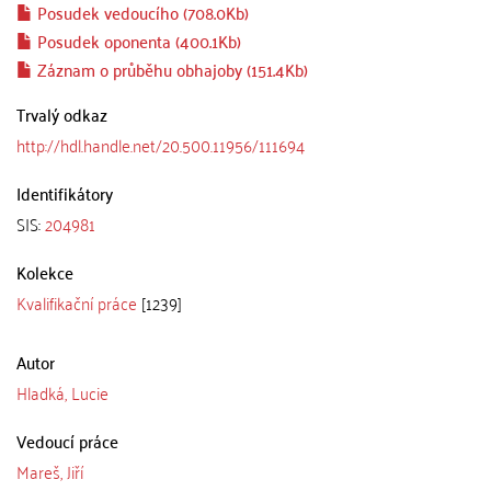
Posudek vedoucího (708.0Kb)
Posudek oponenta (400.1Kb)
Záznam o průběhu obhajoby (151.4Kb)
Trvalý odkaz
http://hdl.handle.net/20.500.11956/111694
Identifikátory
SIS:
204981
Kolekce
Kvalifikační práce
[1239]
Autor
Hladká, Lucie
Vedoucí práce
Mareš, Jiří