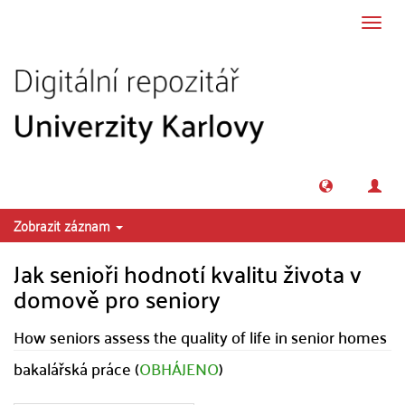
Přeskočit na obsah
Přepn
navig
Zobrazit záznam
Jak senioři hodnotí kvalitu života v
domově pro seniory
How seniors assess the quality of life in senior homes
bakalářská práce (
OBHÁJENO
)