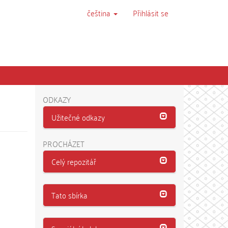
čeština
Přihlásit se
ODKAZY
Užitečné odkazy
PROCHÁZET
Celý repozitář
Tato sbírka