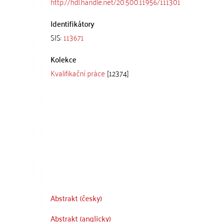
http://hdl.handle.net/20.500.11956/111301
Identifikátory
SIS:
113671
Kolekce
Kvalifikační práce
[12374]
Abstrakt (česky)
Abstrakt (anglicky)