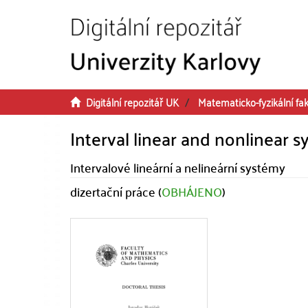
Přeskočit na obsah
Digitální repozitář UK
Matematicko-fyzikální fak
Interval linear and nonlinear 
Intervalové lineární a nelineární systémy
dizertační práce (
OBHÁJENO
)