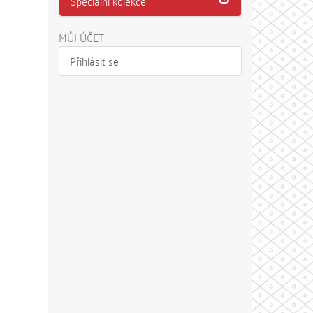
Speciální kolekce
MŮJ ÚČET
Přihlásit se