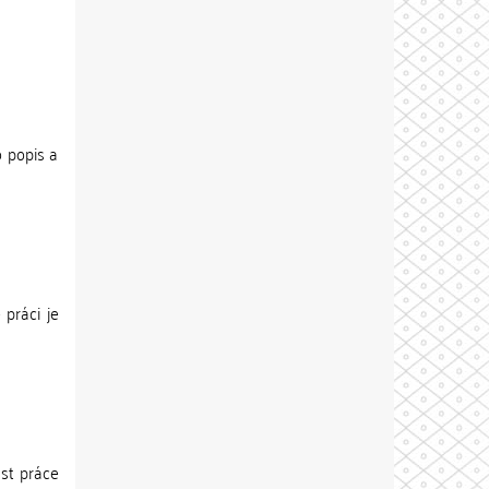
o popis a
 práci je
ást práce