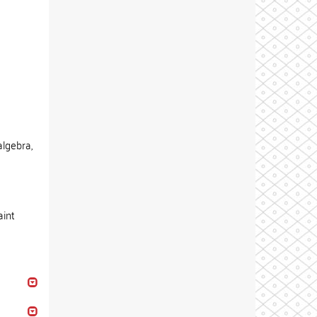
algebra,
aint