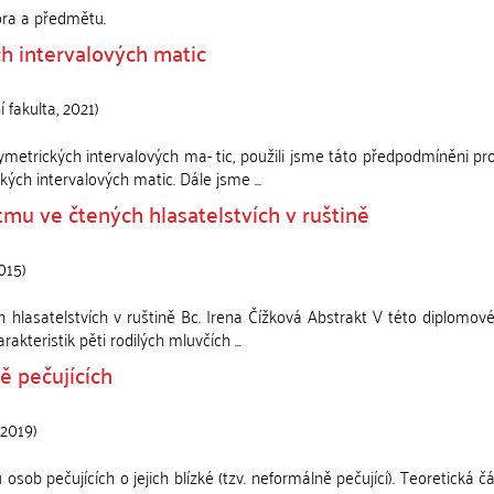
ora a předmětu.
h intervalových matic
í fakulta
,
2021
)
metrických intervalových ma- tic, použili jsme táto předpodmíněni pr
ých intervalových matic. Dále jsme ...
tmu ve čtených hlasatelstvích v ruštině
015
)
h hlasatelstvích v ruštině Bc. Irena Čížková Abstrakt V této diplomové
kteristik pěti rodilých mluvčích ...
ě pečujících
2019
)
sob pečujících o jejich blízké (tzv. neformálně pečující). Teoretická č