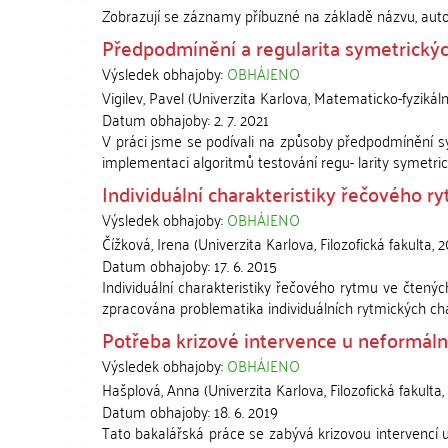
Zobrazují se záznamy příbuzné na základě názvu, aut
Předpodmínění a regularita symetrickýc
Výsledek obhajoby:
OBHÁJENO
Vigilev, Pavel
(
Univerzita Karlova, Matematicko-fyzikáln
Datum obhajoby:
2. 7. 2021
V práci jsme se podívali na způsoby předpodmínění sy
implementaci algoritmů testování regu- larity symetrick
Individuální charakteristiky řečového ry
Výsledek obhajoby:
OBHÁJENO
Čížková, Irena
(
Univerzita Karlova, Filozofická fakulta
,
2
Datum obhajoby:
17. 6. 2015
Individuální charakteristiky řečového rytmu ve čtenýc
zpracována problematika individuálních rytmických chara
Potřeba krizové intervence u neformáln
Výsledek obhajoby:
OBHÁJENO
Hašplová, Anna
(
Univerzita Karlova, Filozofická fakulta
,
Datum obhajoby:
18. 6. 2019
Tato bakalářská práce se zabývá krizovou intervencí u o