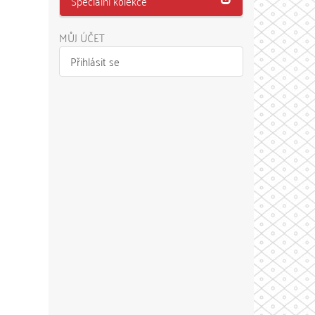
Speciální kolekce
MŮJ ÚČET
Přihlásit se