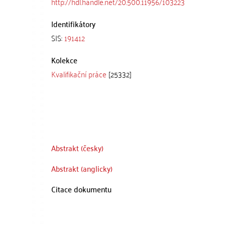
http://hdl.handle.net/20.500.11956/103223
Identifikátory
SIS:
191412
Kolekce
Kvalifikační práce
[25332]
Abstrakt (česky)
Abstrakt (anglicky)
Citace dokumentu