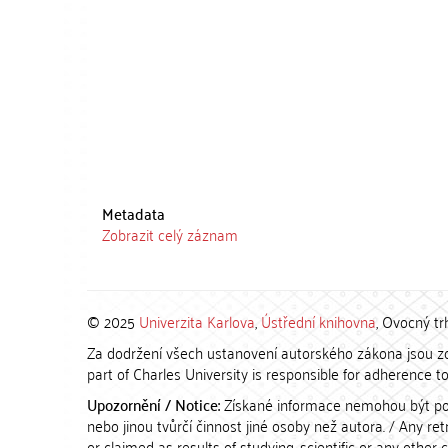
Metadata
Zobrazit celý záznam
© 2025
Univerzita Karlova
,
Ústřední knihovna
, Ovocný tr
Za dodržení všech ustanovení autorského zákona jsou zod
part of Charles University is responsible for adherence to 
Upozornění / Notice:
Získané informace nemohou být po
nebo jinou tvůrčí činnost jiné osoby než autora. / Any r
or claimed as results of studying, scientific or any other 