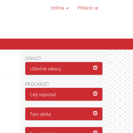
čeština
Přihlásit se
ODKAZY
Užitečné odkazy
PROCHÁZET
Celý repozitář
Tato sbírka