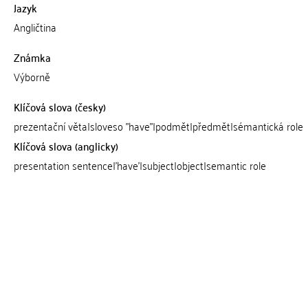
Jazyk
Angličtina
Známka
Výborně
Klíčová slova (česky)
prezentační věta|sloveso "have"|podmět|předmět|sémantická role
Klíčová slova (anglicky)
presentation sentence|'have'|subject|object|semantic role