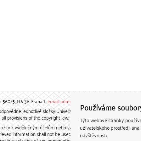
h 560/5, 116 36 Praha 1;
email: admin-repozitar [at] cuni.cz
Používáme soubor
povědné jednotlivé složky Univerzity Karlovy. / Each constituent
all provisions of the copyright law.
Tyto webové stránky používaj
užity k výdělečným účelům nebo vydávány za studijní, vědeckou
uživatelského prostředí, ana
etrieved information shall not be used for any commercial purposes
návštěvnosti.
creative activities of any person other than the author.