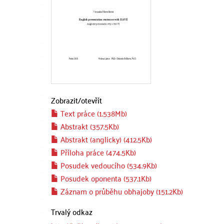
Zobrazit/
otevřít
Text práce (1.538Mb)
Abstrakt (357.5Kb)
Abstrakt (anglicky) (412.5Kb)
Příloha práce (474.5Kb)
Posudek vedoucího (534.9Kb)
Posudek oponenta (537.1Kb)
Záznam o průběhu obhajoby (151.2Kb)
Trvalý odkaz