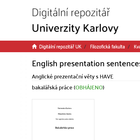
Přeskočit na obsah
Digitální repozitář UK
Filozofická fakulta
Kva
English presentation sentenc
Anglické prezentační věty s HAVE
bakalářská práce (
OBHÁJENO
)