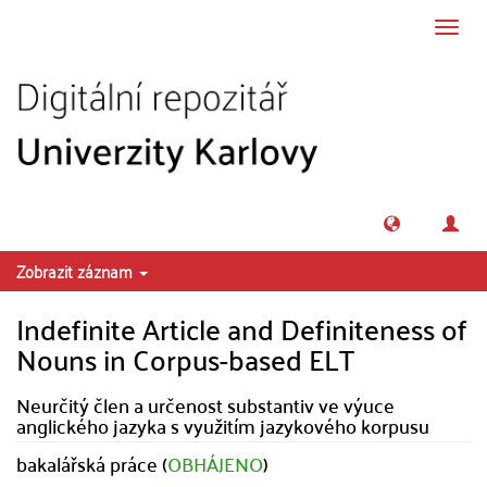
Přeskočit na obsah
Přepn
navig
Zobrazit záznam
Indefinite Article and Definiteness of
Nouns in Corpus-based ELT
Neurčitý člen a určenost substantiv ve výuce
anglického jazyka s využitím jazykového korpusu
bakalářská práce (
OBHÁJENO
)