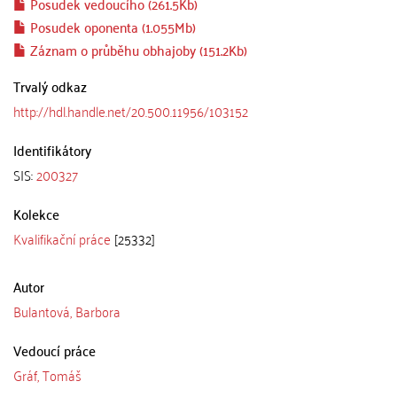
Posudek vedoucího (261.5Kb)
Posudek oponenta (1.055Mb)
Záznam o průběhu obhajoby (151.2Kb)
Trvalý odkaz
http://hdl.handle.net/20.500.11956/103152
Identifikátory
SIS:
200327
Kolekce
Kvalifikační práce
[25332]
Autor
Bulantová, Barbora
Vedoucí práce
Gráf, Tomáš