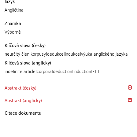
Jazyk
Angličtina
Známka
Výborně
Klíčová slova (česky)
neurčitý člen|korpusy|dedukce|indukce|výuka anglického jazyka
Klíčová slova (anglicky)
indefinite article|corpora|deduction|induction|ELT
Abstrakt (česky)
Abstrakt (anglicky)
Citace dokumentu