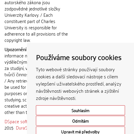
autorského zákona jsou
zodpovědné jednotlivé složky
Univerzity Karlovy. / Each
constituent part of Charles
University is responsible for
adherence to all provisions of the
copyright law.
Upozornění / Notice:
Získané
Používáme soubory cookies
informace nemohou být použity k
výdělečným účelům nebo vydávány
za studijní, vědeckou nebo jinou
Tyto webové stránky používají soubory
tvůrčí činnost jiné osoby než autora.
cookies a další sledovací nástroje s cílem
/ Any retrieved information shall not
vylepšení uživatelského prostředí, analýzy
be used for any commercial
návštěvnosti webových stránek a zjištění
purposes or claimed as results of
zdroje návštěvnosti.
studying, scientific or any other
creative activities of any person
Souhlasím
other than the author.
DSpace software
copyright © 2002-
Odmítám
2015
DuraSpace
Upravit mé předvolby