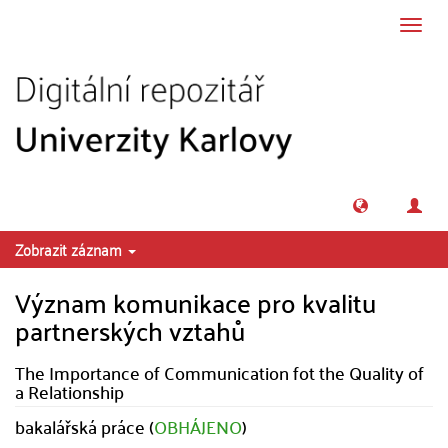
Přeskočit na obsah
Přepn
navig
Zobrazit záznam
Význam komunikace pro kvalitu
partnerských vztahů
The Importance of Communication fot the Quality of
a Relationship
bakalářská práce (
OBHÁJENO
)