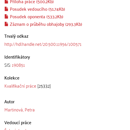
Příloha práce (500.2Kb)
Posudek vedoucího (51.74Kb)
Posudek oponenta (533.2Kb)
Záznam o průběhu obhajoby (293.3Kb)
Trvalý odkaz
http://hdl.handle.net/20.500.11956/100571
Identifikátory
SIS:
190851
Kolekce
Kvalifikační práce
[25332]
Autor
Martinová, Petra
Vedoucí práce