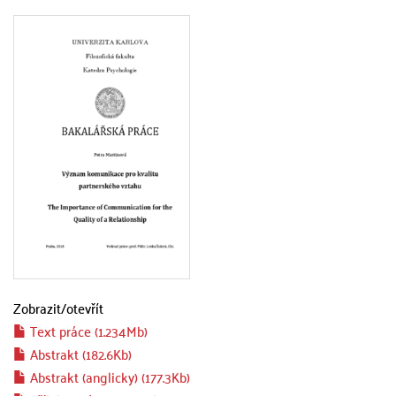
Zobrazit/
otevřít
Text práce (1.234Mb)
Abstrakt (182.6Kb)
Abstrakt (anglicky) (177.3Kb)