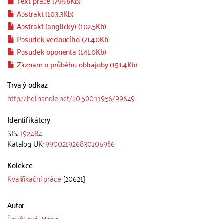
Text práce (795.6Kb)
Abstrakt (103.3Kb)
Abstrakt (anglicky) (102.5Kb)
Posudek vedoucího (71.40Kb)
Posudek oponenta (141.0Kb)
Záznam o průběhu obhajoby (151.4Kb)
Trvalý odkaz
http://hdl.handle.net/20.500.11956/99649
Identifikátory
SIS:
192484
Katalog UK:
990021926830106986
Kolekce
Kvalifikační práce
[20621]
Autor
Ševčíková, Marie