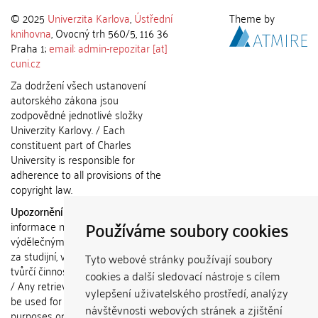
© 2025
Univerzita Karlova
,
Ústřední
Theme by
knihovna
, Ovocný trh 560/5, 116 36
Praha 1;
email: admin-repozitar [at]
cuni.cz
Za dodržení všech ustanovení
autorského zákona jsou
zodpovědné jednotlivé složky
Univerzity Karlovy. / Each
constituent part of Charles
University is responsible for
adherence to all provisions of the
copyright law.
Upozornění / Notice:
Získané
Používáme soubory cookies
informace nemohou být použity k
výdělečným účelům nebo vydávány
za studijní, vědeckou nebo jinou
Tyto webové stránky používají soubory
tvůrčí činnost jiné osoby než autora.
cookies a další sledovací nástroje s cílem
/ Any retrieved information shall not
vylepšení uživatelského prostředí, analýzy
be used for any commercial
návštěvnosti webových stránek a zjištění
purposes or claimed as results of