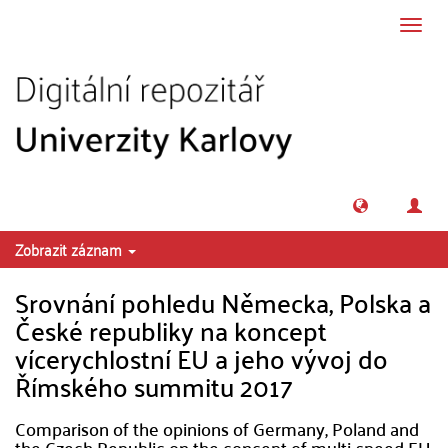
Přeskočit na obsah
Přepn
navig
Zobrazit záznam
Srovnání pohledu Německa, Polska a
České republiky na koncept
vícerychlostní EU a jeho vývoj do
Římského summitu 2017
Comparison of the opinions of Germany, Poland and
the Czech Republic on the concept of multi-speed EU