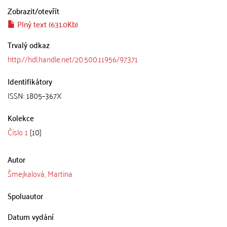
Zobrazit/
otevřít
Plný text (631.0Kb)
Trvalý odkaz
http://hdl.handle.net/20.500.11956/97371
Identifikátory
ISSN: 1805–367X
Kolekce
Číslo 1
[10]
Autor
Šmejkalová, Martina
Spoluautor
Datum vydání