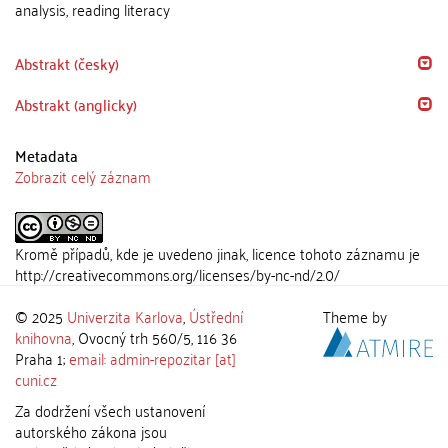
analysis, reading literacy
Abstrakt (česky)
Abstrakt (anglicky)
Metadata
Zobrazit celý záznam
Kromě případů, kde je uvedeno jinak, licence tohoto záznamu je
http://creativecommons.org/licenses/by-nc-nd/2.0/
© 2025
Univerzita Karlova
,
Ústřední
Theme by
knihovna
, Ovocný trh 560/5, 116 36
Praha 1;
email: admin-repozitar [at]
cuni.cz
Za dodržení všech ustanovení
autorského zákona jsou