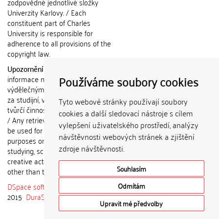
zodpovědné jednotlivé složky
Univerzity Karlovy. / Each
constituent part of Charles
University is responsible for
adherence to all provisions of the
copyright law.
Upozornění / Notice:
Získané
Používáme soubory cookies
informace nemohou být použity k
výdělečným účelům nebo vydávány
za studijní, vědeckou nebo jinou
Tyto webové stránky používají soubory
tvůrčí činnost jiné osoby než autora.
cookies a další sledovací nástroje s cílem
/ Any retrieved information shall not
vylepšení uživatelského prostředí, analýzy
be used for any commercial
návštěvnosti webových stránek a zjištění
purposes or claimed as results of
zdroje návštěvnosti.
studying, scientific or any other
creative activities of any person
Souhlasím
other than the author.
DSpace software
copyright © 2002-
Odmítám
2015
DuraSpace
Upravit mé předvolby