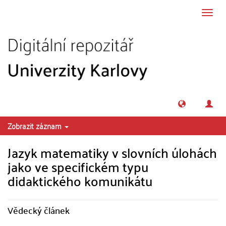
Přeskočit na obsah
Přepn
navig
Zobrazit záznam
Jazyk matematiky v slovních úlohách
jako ve specifickém typu
didaktického komunikátu
Vědecký článek