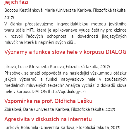
jejích fází
Boccou Kestřánková, Marie
(
Univerzita Karlova, Filozofická fakulta
,
2017
)
V článku představujeme lingvodidaktickou metodu jevištního
tvaru (dále MJT), která je aplikovánave výuce češtiny pro cizince
k rozvoji řečových schopností a dovedností jinojazyčných
mluvčícha která k naplnění svých cílů ...
Významy a funkce slova hele v korpusu DIALOG
Jílková, Lucie
(
Univerzita Karlova, Filozofická fakulta
,
2017
)
Příspěvek se snaží odpovědět na následující výzkumnou otázku:
jakých významů a funkcí nabýváslovo hele v současných
mediálních mluvených textech? Analýza vychází z dokladů slova
hele v korpusuDIALOG (http://ujc.dialogy.cz). ...
Vzpomínka na prof. Oldřicha Lešku
Zbíralová, Dana
(
Univerzita Karlova, Filozofická fakulta
,
2017
)
Agresivita v diskusích na internetu
Junková, Bohumila
(
Univerzita Karlova, Filozofická fakulta
,
2017
)