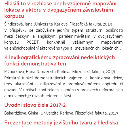
Hlásili to v rozhlase aneb vzájemné mapování
lokace a aktoru v dvojjazyčném závislostním
korpusu
Šindlerová, Jana
(
Univerzita Karlova, Filozofická fakulta
,
2017
)
V příspěvku se zabýváme jedním typem strukturní odlišnosti
mezi českými a anglickými paralelnímivětami v dvojjazyčném
korpusu PCEDT, konkrétně vzájemným mapováním
valenčníchdoplnění aktorového typu a (nevalenčních) lokačních ...
K lexikografickému zpracování nedeiktických
funkcí demonstrativa ten
Mžourková, Hana
(
Univerzita Karlova, Filozofická fakulta
,
2017
)
Primární funkcí demonstrativních zájmen je kontextová deixe,
tedy ukazování a odkazování v promluvěsměrem dopředu či
dozadu. V určitých kontextech, zejména v projevech neformálních
a mluvených,je rozsah reference širší ...
Úvodní slovo čísla 2017-2
Bakardžieva, Ginka
(
Univerzita Karlova, Filozofická fakulta
,
2017
)
Prezentace metody jevištního tvaru z hlediska