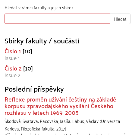
Hledat v rámci fakulty a jejích sbírek.
Hledat
Sbírky fakulty / součásti
Číslo 1
[10]
Issue 1
Číslo 2
[10]
Issue 2
Poslední příspěvky
Reflexe proměn užívání češtiny na základě
korpusu zpravodajského vysílání Českého
rozhlasu v letech 1969–2005
Škodová, Svatava
;
Pacovská, Jasňa
;
Lábus, Václav
(
Univerzita
Karlova, Filozofická fakulta
,
2017
)