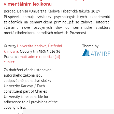
v mentálním lexikonu
Bordag, Denisa
(
Univerzita Karlova, Filozofická fakulta
,
2017
)
Příspěvek shrnuje výsledky psycholingvistických experimentů
založených na sémantickém primingu,jež se zabývají integrací
významu nově osvojených slov do sémantické struktury
mentálníholexikonu nerodilých mluvčích. Pozornost ...
© 2025
Univerzita Karlova
,
Ústřední
Theme by
knihovna
, Ovocný trh 560/5, 116 36
Praha 1;
email: admin-repozitar [at]
cuni.cz
Za dodržení všech ustanovení
autorského zákona jsou
zodpovědné jednotlivé složky
Univerzity Karlovy. / Each
constituent part of Charles
University is responsible for
adherence to all provisions of the
copyright law.