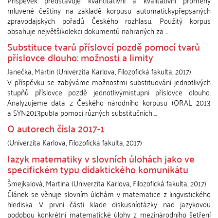
Příspěvek představuje kvantitativní a kvalitativní proměny
mluvené češtiny na základě korpusu automatickypřepsaných
zpravodajských pořadů Českého rozhlasu. Použitý korpus
obsahuje největšíkolekci dokumentů nahraných za ...
Substituce tvarů příslovcí pozdě pomocí tvarů
příslovce dlouho: možnosti a limity
Janečka, Martin
(
Univerzita Karlova, Filozofická fakulta
,
2017
)
V příspěvku se zabýváme možnostmi substituování jednotlivých
stupňů příslovce pozdě jednotlivýmistupni příslovce dlouho.
Analyzujeme data z Českého národního korpusu (ORAL 2013
a SYN2013pub)a pomocí různých substitučních ...
O autorech čísla 2017-1
(
Univerzita Karlova, Filozofická fakulta
,
2017
)
Jazyk matematiky v slovních úlohách jako ve
specifickém typu didaktického komunikátu
Šmejkalová, Martina
(
Univerzita Karlova, Filozofická fakulta
,
2017
)
Článek se věnuje slovním úlohám v matematice z lingvistického
hlediska. V první části klade diskusníotázky nad jazykovou
podobou konkrétní matematické úlohy z mezinárodního šetření