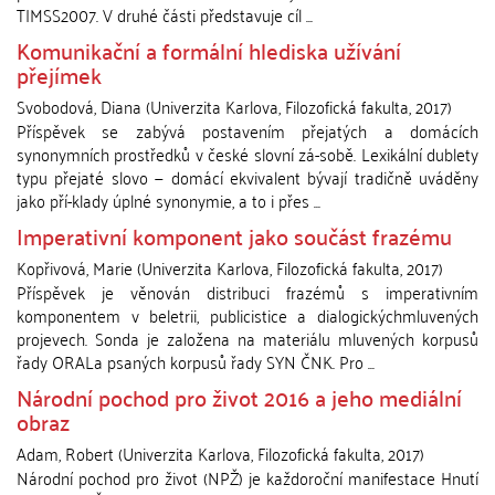
TIMSS2007. V druhé části představuje cíl ...
Komunikační a formální hlediska užívání
přejímek
Svobodová, Diana
(
Univerzita Karlova, Filozofická fakulta
,
2017
)
Příspěvek se zabývá postavením přejatých a domácích
synonymních prostředků v české slovní zá-sobě. Lexikální dublety
typu přejaté slovo — domácí ekvivalent bývají tradičně uváděny
jako pří-klady úplné synonymie, a to i přes ...
Imperativní komponent jako součást frazému
Kopřivová, Marie
(
Univerzita Karlova, Filozofická fakulta
,
2017
)
Příspěvek je věnován distribuci frazémů s imperativním
komponentem v beletrii, publicistice a dialogickýchmluvených
projevech. Sonda je založena na materiálu mluvených korpusů
řady ORALa psaných korpusů řady SYN ČNK. Pro ...
Národní pochod pro život 2016 a jeho mediální
obraz
Adam, Robert
(
Univerzita Karlova, Filozofická fakulta
,
2017
)
Národní pochod pro život (NPŽ) je každoroční manifestace Hnutí