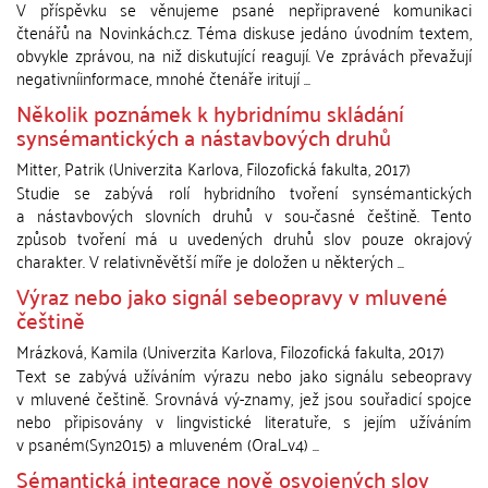
V příspěvku se věnujeme psané nepřipravené komunikaci
čtenářů na Novinkách.cz. Téma diskuse jedáno úvodním textem,
obvykle zprávou, na niž diskutující reagují. Ve zprávách převažují
negativníinformace, mnohé čtenáře iritují ...
Několik poznámek k hybridnímu skládání
synsémantických a nástavbových druhů
Mitter, Patrik
(
Univerzita Karlova, Filozofická fakulta
,
2017
)
Studie se zabývá rolí hybridního tvoření synsémantických
a nástavbových slovních druhů v sou-časné češtině. Tento
způsob tvoření má u uvedených druhů slov pouze okrajový
charakter. V relativněvětší míře je doložen u některých ...
Výraz nebo jako signál sebeopravy v mluvené
češtině
Mrázková, Kamila
(
Univerzita Karlova, Filozofická fakulta
,
2017
)
Text se zabývá užíváním výrazu nebo jako signálu sebeopravy
v mluvené češtině. Srovnává vý-znamy, jež jsou souřadicí spojce
nebo připisovány v lingvistické literatuře, s jejím užíváním
v psaném(Syn2015) a mluveném (Oral_v4) ...
Sémantická integrace nově osvojených slov