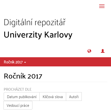
Přeskočit na obsah
Přepn
navig
Ročník 2017
Ročník 2017
PROCHÁZET DLE
Datum publikování
Klíčová slova
Autoři
Vedoucí práce