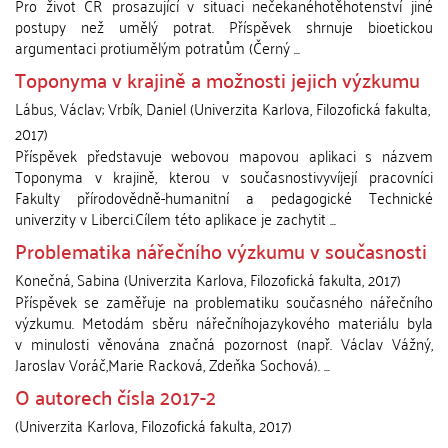
Pro život ČR prosazující v situaci nečekanéhotěhotenství jiné
postupy než umělý potrat. Příspěvek shrnuje bioetickou
argumentaci protiumělým potratům (Černý ...
Toponyma v krajině a možnosti jejich výzkumu
Lábus, Václav
;
Vrbík, Daniel
(
Univerzita Karlova, Filozofická fakulta
,
2017
)
Příspěvek představuje webovou mapovou aplikaci s názvem
Toponyma v krajině, kterou v současnostivyvíjejí pracovníci
Fakulty přírodovědně-humanitní a pedagogické Technické
univerzity v Liberci.Cílem této aplikace je zachytit ...
Problematika nářečního výzkumu v současnosti
Konečná, Sabina
(
Univerzita Karlova, Filozofická fakulta
,
2017
)
Příspěvek se zaměřuje na problematiku současného nářečního
výzkumu. Metodám sběru nářečníhojazykového materiálu byla
v minulosti věnována značná pozornost (např. Václav Vážný,
Jaroslav Voráč,Marie Racková, Zdeňka Sochová). ...
O autorech čísla 2017-2
(
Univerzita Karlova, Filozofická fakulta
,
2017
)