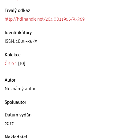
Trvalý odkaz
http://hdl.handle.net/20.500.11956/97369
Identifikátory
ISSN: 1805–367X
Kolekce
Číslo 1
[10]
Autor
Neznámý autor
Spoluautor
Datum vydání
2017
Nakladatel