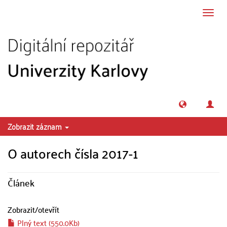
Přeskočit na obsah
Přepn
navig
Zobrazit záznam
O autorech čísla 2017-1
Článek
Zobrazit/
otevřít
Plný text (550.0Kb)