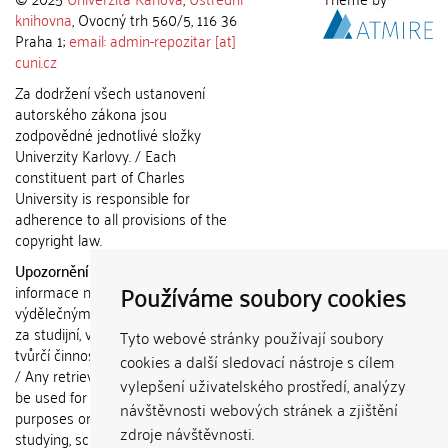
knihovna
, Ovocný trh 560/5, 116 36
Praha 1;
email: admin-repozitar [at]
cuni.cz
Za dodržení všech ustanovení
autorského zákona jsou
zodpovědné jednotlivé složky
Univerzity Karlovy. / Each
constituent part of Charles
University is responsible for
adherence to all provisions of the
copyright law.
Upozornění / Notice:
Získané
Používáme soubory cookies
informace nemohou být použity k
výdělečným účelům nebo vydávány
za studijní, vědeckou nebo jinou
Tyto webové stránky používají soubory
tvůrčí činnost jiné osoby než autora.
cookies a další sledovací nástroje s cílem
/ Any retrieved information shall not
vylepšení uživatelského prostředí, analýzy
be used for any commercial
návštěvnosti webových stránek a zjištění
purposes or claimed as results of
zdroje návštěvnosti.
studying, scientific or any other