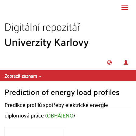
Přeskočit na obsah
Přepn
navig
Zobrazit záznam
Prediction of energy load profiles
Predikce profilů spotřeby elektrické energie
diplomová práce (
OBHÁJENO
)