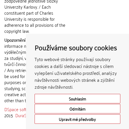
zodpovědné jednotlivé složky
Univerzity Karlovy. / Each
constituent part of Charles
University is responsible for
adherence to all provisions of the
copyright law.
Upozornění / Notice:
Získané
Používáme soubory cookies
informace nemohou být použity k
výdělečným účelům nebo vydávány
za studijní, vědeckou nebo jinou
Tyto webové stránky používají soubory
tvůrčí činnost jiné osoby než autora.
cookies a další sledovací nástroje s cílem
/ Any retrieved information shall not
vylepšení uživatelského prostředí, analýzy
be used for any commercial
návštěvnosti webových stránek a zjištění
purposes or claimed as results of
zdroje návštěvnosti.
studying, scientific or any other
creative activities of any person
Souhlasím
other than the author.
DSpace software
copyright © 2002-
Odmítám
2015
DuraSpace
Upravit mé předvolby