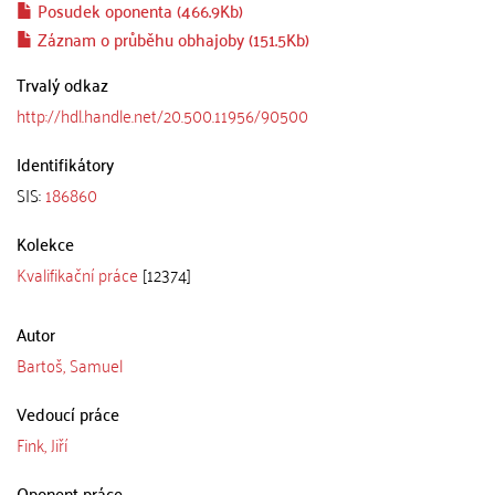
Posudek oponenta (466.9Kb)
Záznam o průběhu obhajoby (151.5Kb)
Trvalý odkaz
http://hdl.handle.net/20.500.11956/90500
Identifikátory
SIS:
186860
Kolekce
Kvalifikační práce
[12374]
Autor
Bartoš, Samuel
Vedoucí práce
Fink, Jiří
Oponent práce