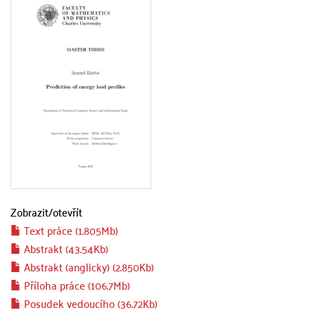
Zobrazit/
otevřít
Text práce (1.805Mb)
Abstrakt (43.54Kb)
Abstrakt (anglicky) (2.850Kb)
Příloha práce (106.7Mb)
Posudek vedoucího (36.72Kb)