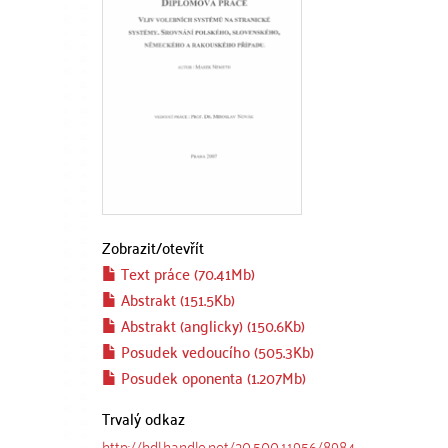
Zobrazit/
otevřít
Text práce (70.41Mb)
Abstrakt (151.5Kb)
Abstrakt (anglicky) (150.6Kb)
Posudek vedoucího (505.3Kb)
Posudek oponenta (1.207Mb)
Trvalý odkaz
http://hdl.handle.net/20.500.11956/8984