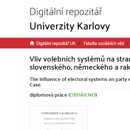
Přeskočit na obsah
Digitální repozitář UK
Fakulta sociálních věd
Vliv volebních systémů na stra
slovenského, německého a ra
The influence of electoral systems on party
Case.
diplomová práce (
OBHÁJENO
)