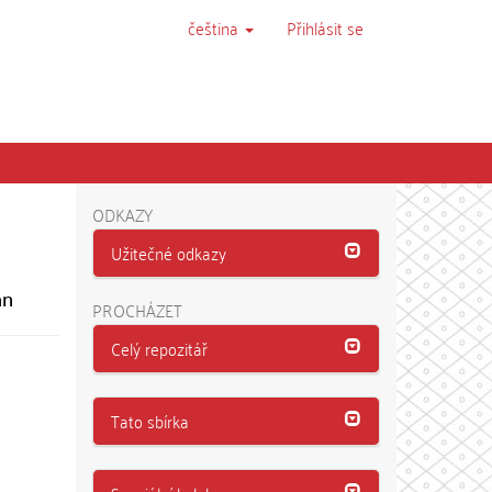
čeština
Přihlásit se
ODKAZY
Užitečné odkazy
an
PROCHÁZET
Celý repozitář
Tato sbírka