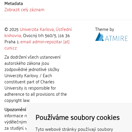
Metadata
Zobrazit celý záznam
© 2025
Univerzita Karlova
,
Ústřední
Theme by
knihovna
, Ovocný trh 560/5, 116 36
Praha 1;
email: admin-repozitar [at]
cuni.cz
Za dodržení všech ustanovení
autorského zákona jsou
zodpovědné jednotlivé složky
Univerzity Karlovy. / Each
constituent part of Charles
University is responsible for
adherence to all provisions of the
copyright law.
Upozornění / Notice:
Získané
Používáme soubory cookies
informace nemohou být použity k
výdělečným účelům nebo vydávány
za studijní, vědeckou nebo jinou
Tyto webové stránky používají soubory