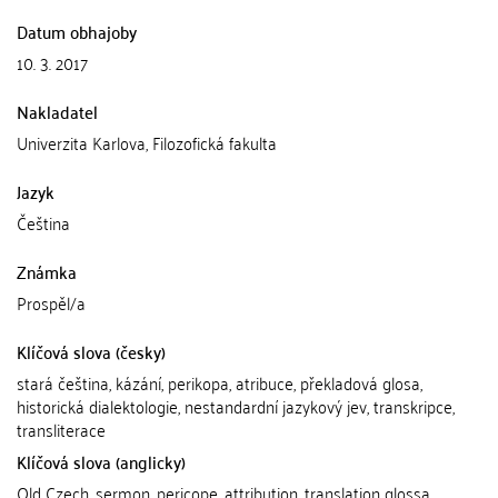
Datum obhajoby
10. 3. 2017
Nakladatel
Univerzita Karlova, Filozofická fakulta
Jazyk
Čeština
Známka
Prospěl/a
Klíčová slova (česky)
stará čeština, kázání, perikopa, atribuce, překladová glosa,
historická dialektologie, nestandardní jazykový jev, transkripce,
transliterace
Klíčová slova (anglicky)
Old Czech, sermon, pericope, attribution, translation glossa,