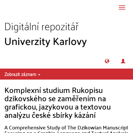
Přeskočit na obsah
Přepn
navig
Zobrazit záznam
Komplexní studium Rukopisu
dzikovského se zaměřením na
grafickou, jazykovou a textovou
analýzu české sbírky kázání
A Comprehensive Study of The Dzikowian Manuscript
Focusing on a Graphic, Language and Textual Analysis