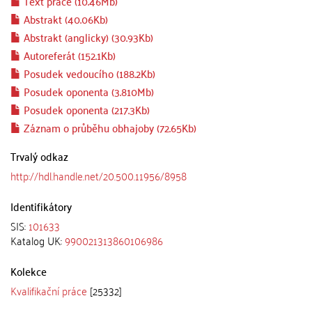
Text práce (10.46Mb)
Abstrakt (40.06Kb)
Abstrakt (anglicky) (30.93Kb)
Autoreferát (152.1Kb)
Posudek vedoucího (188.2Kb)
Posudek oponenta (3.810Mb)
Posudek oponenta (217.3Kb)
Záznam o průběhu obhajoby (72.65Kb)
Trvalý odkaz
http://hdl.handle.net/20.500.11956/8958
Identifikátory
SIS:
101633
Katalog UK:
990021313860106986
Kolekce
Kvalifikační práce
[25332]