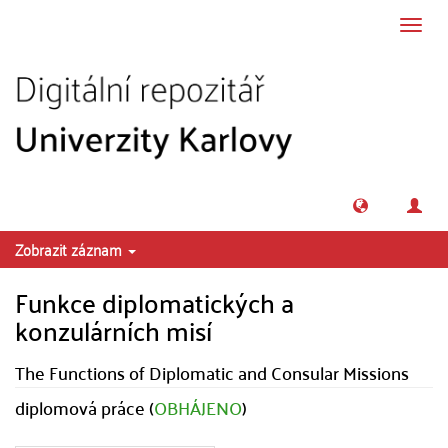
Přeskočit na obsah
Přepn
navig
Zobrazit záznam
Funkce diplomatických a
konzulárních misí
The Functions of Diplomatic and Consular Missions
diplomová práce (
OBHÁJENO
)