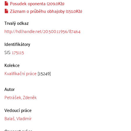
Posudek oponenta (209.0Kb)
Záznam o průběhu obhajoby (151.0Kb)
Trvalý odkaz
http://hdl.handle.net/20.500.11956/87464
Identifikátory
SIS:
175115
Kolekce
Kvalifikační práce
[15249]
Autor
Petrášek, Zdeněk
Vedoucí práce
Balaš, Vladimír
Oponent práce