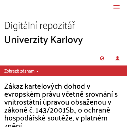
Přeskočit na obsah
Přepn
navig
Zobrazit záznam
Zákaz kartelových dohod v
evropském právu včetně srovnání s
vnitrostátní úpravou obsaženou v
zákoně č. 143/2001Sb., o ochraně
hospodářské soutěže, v platném
znění