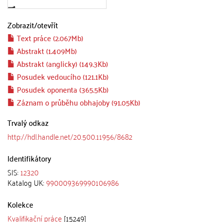
Zobrazit/
otevřít
Text práce (2.067Mb)
Abstrakt (1.409Mb)
Abstrakt (anglicky) (149.3Kb)
Posudek vedoucího (121.1Kb)
Posudek oponenta (365.5Kb)
Záznam o průběhu obhajoby (91.05Kb)
Trvalý odkaz
http://hdl.handle.net/20.500.11956/8682
Identifikátory
SIS:
12320
Katalog UK:
990009369990106986
Kolekce
Kvalifikační práce
[15249]