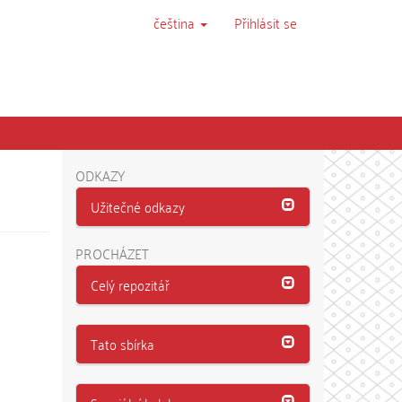
čeština
Přihlásit se
ODKAZY
Užitečné odkazy
PROCHÁZET
Celý repozitář
Tato sbírka