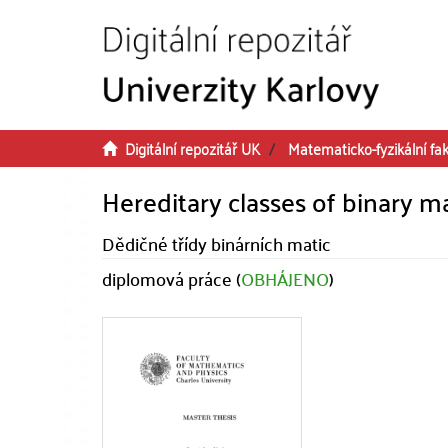
Přeskočit na obsah
Digitální repozitář UK
Matematicko-fyzikální fak
Hereditary classes of binary m
Dědičné třídy binárních matic
diplomová práce (
OBHÁJENO
)