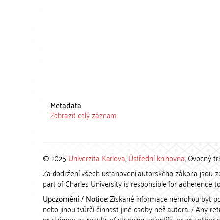
Metadata
Zobrazit celý záznam
© 2025
Univerzita Karlova
,
Ústřední knihovna
, Ovocný tr
Za dodržení všech ustanovení autorského zákona jsou zod
part of Charles University is responsible for adherence to 
Upozornění / Notice:
Získané informace nemohou být po
nebo jinou tvůrčí činnost jiné osoby než autora. / Any r
or claimed as results of studying, scientific or any other 