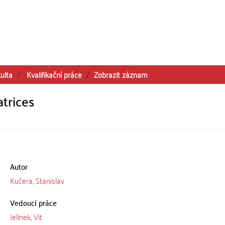
ulta
Kvalifikační práce
Zobrazit záznam
atrices
Autor
Kučera, Stanislav
Vedoucí práce
Jelínek, Vít