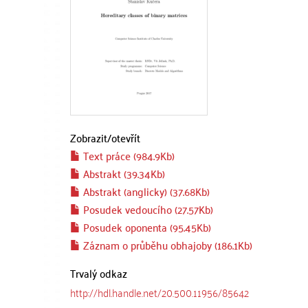
Zobrazit/
otevřít
Text práce (984.9Kb)
Abstrakt (39.34Kb)
Abstrakt (anglicky) (37.68Kb)
Posudek vedoucího (27.57Kb)
Posudek oponenta (95.45Kb)
Záznam o průběhu obhajoby (186.1Kb)
Trvalý odkaz
http://hdl.handle.net/20.500.11956/85642