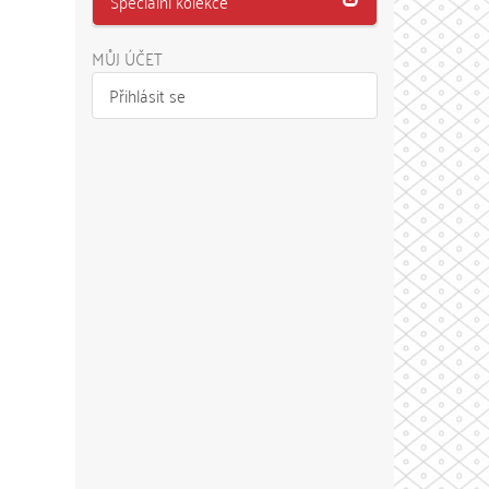
Speciální kolekce
MŮJ ÚČET
Přihlásit se