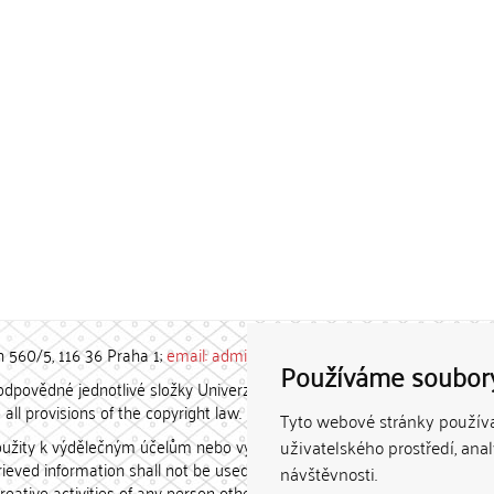
h 560/5, 116 36 Praha 1;
email: admin-repozitar [at] cuni.cz
Používáme soubor
povědné jednotlivé složky Univerzity Karlovy. / Each constituent
all provisions of the copyright law.
Tyto webové stránky používaj
užity k výdělečným účelům nebo vydávány za studijní, vědeckou
uživatelského prostředí, ana
etrieved information shall not be used for any commercial purposes
návštěvnosti.
creative activities of any person other than the author.