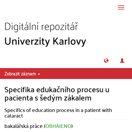
Přeskočit na obsah
Přepn
navig
Zobrazit záznam
Specifika edukačního procesu u
pacienta s šedým zákalem
Specifics of education process in a patient with
cataract
bakalářská práce (
OBHÁJENO
)