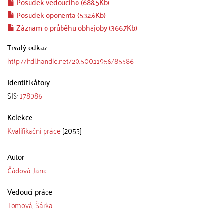
Posudek vedoucího (688.5Kb)
Posudek oponenta (532.6Kb)
Záznam o průběhu obhajoby (366.7Kb)
Trvalý odkaz
http://hdl.handle.net/20.500.11956/85586
Identifikátory
SIS:
178086
Kolekce
Kvalifikační práce
[2055]
Autor
Čádová, Jana
Vedoucí práce
Tomová, Šárka