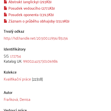
Abstrakt (anglicky) (293Kb)
Posudek vedoucího (277.1Kb)
Posudek oponenta (139.3Kb)
Záznam o průběhu obhajoby (151.9Kb)
Trvalý odkaz
http://hdl.handle.net/20.500.11956/85156
Identifikátory
SIS:
172754
Katalog UK:
990021415730106986
Kolekce
Kvalifikační práce
[22318]
Autor
Fraňková, Denisa
Vedoucí práce