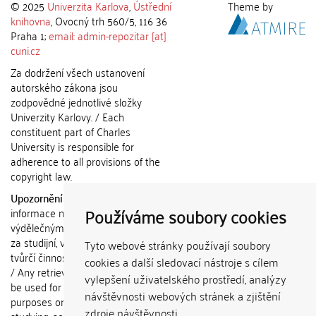
© 2025
Univerzita Karlova
,
Ústřední
Theme by
knihovna
, Ovocný trh 560/5, 116 36
Praha 1;
email: admin-repozitar [at]
cuni.cz
Za dodržení všech ustanovení
autorského zákona jsou
zodpovědné jednotlivé složky
Univerzity Karlovy. / Each
constituent part of Charles
University is responsible for
adherence to all provisions of the
copyright law.
Upozornění / Notice:
Získané
Používáme soubory cookies
informace nemohou být použity k
výdělečným účelům nebo vydávány
za studijní, vědeckou nebo jinou
Tyto webové stránky používají soubory
tvůrčí činnost jiné osoby než autora.
cookies a další sledovací nástroje s cílem
/ Any retrieved information shall not
vylepšení uživatelského prostředí, analýzy
be used for any commercial
návštěvnosti webových stránek a zjištění
purposes or claimed as results of
zdroje návštěvnosti.