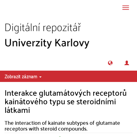
Přeskočit na obsah
Přepn
navig
Zobrazit záznam
Interakce glutamátových receptorů
kainátového typu se steroidními
látkami
The interaction of kainate subtypes of glutamate
receptors with steroid compounds.