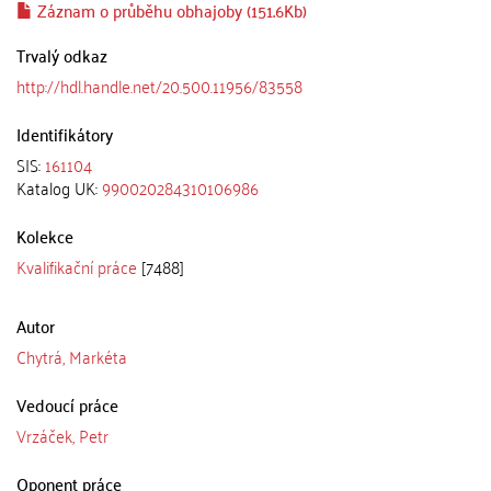
Záznam o průběhu obhajoby (151.6Kb)
Trvalý odkaz
http://hdl.handle.net/20.500.11956/83558
Identifikátory
SIS:
161104
Katalog UK:
990020284310106986
Kolekce
Kvalifikační práce
[7488]
Autor
Chytrá, Markéta
Vedoucí práce
Vrzáček, Petr
Oponent práce