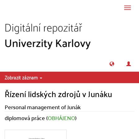
Přeskočit na obsah
Přepn
navig
Zobrazit záznam
Řízení lidských zdrojů v Junáku
Personal management of Junák
diplomová práce (
OBHÁJENO
)