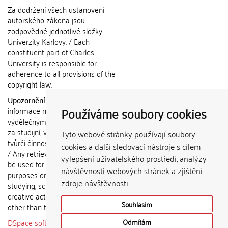
Za dodržení všech ustanovení
autorského zákona jsou
zodpovědné jednotlivé složky
Univerzity Karlovy. / Each
constituent part of Charles
University is responsible for
adherence to all provisions of the
copyright law.
Upozornění / Notice:
Získané
Používáme soubory cookies
informace nemohou být použity k
výdělečným účelům nebo vydávány
za studijní, vědeckou nebo jinou
Tyto webové stránky používají soubory
tvůrčí činnost jiné osoby než autora.
cookies a další sledovací nástroje s cílem
/ Any retrieved information shall not
vylepšení uživatelského prostředí, analýzy
be used for any commercial
návštěvnosti webových stránek a zjištění
purposes or claimed as results of
zdroje návštěvnosti.
studying, scientific or any other
creative activities of any person
Souhlasím
other than the author.
DSpace software
copyright © 2002-
Odmítám