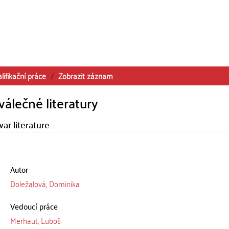
lifikační práce
Zobrazit záznam
álečné literatury
ar literature
Autor
Doležalová, Dominika
Vedoucí práce
Merhaut, Luboš