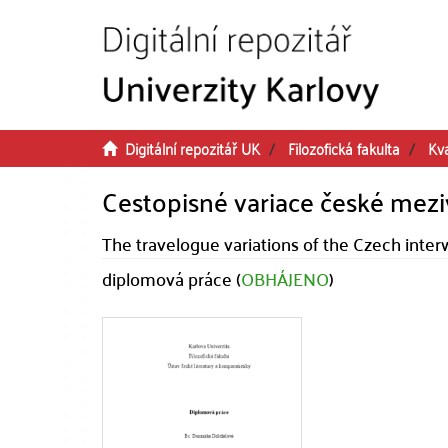
Přeskočit na obsah
Digitální repozitář UK
Filozofická fakulta
Kva
Cestopisné variace české meziv
The travelogue variations of the Czech interw
diplomová práce (
OBHÁJENO
)