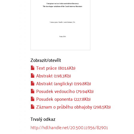
Zobrazit/
otevřít
Text práce (801.6Kb)
Abstrakt (198.3Kb)
Abstrakt (anglicky) (199.8Kb)
Posudek vedoucího (79.94Kb)
Posudek oponenta (227.8Kb)
Záznam o průběhu obhajoby (298.5Kb)
Trvalý odkaz
http://hdl.handle.net/20.500.11956/82901