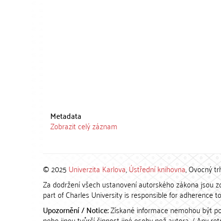
Metadata
Zobrazit celý záznam
© 2025
Univerzita Karlova
,
Ústřední knihovna
, Ovocný tr
Za dodržení všech ustanovení autorského zákona jsou zod
part of Charles University is responsible for adherence to 
Upozornění / Notice:
Získané informace nemohou být po
nebo jinou tvůrčí činnost jiné osoby než autora. / Any r