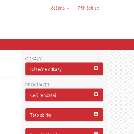
čeština
Přihlásit se
ODKAZY
Užitečné odkazy
PROCHÁZET
Celý repozitář
Tato sbírka