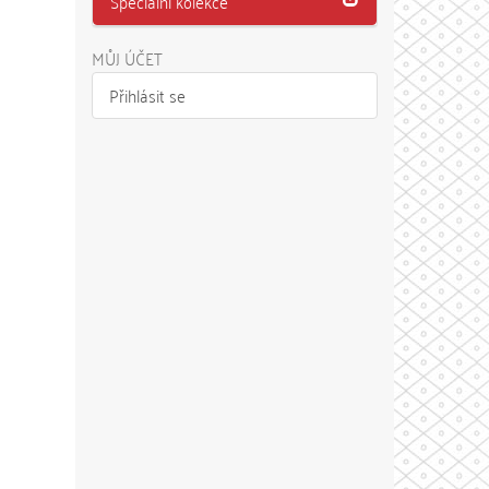
Speciální kolekce
MŮJ ÚČET
Přihlásit se