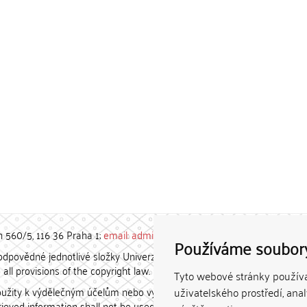
h 560/5, 116 36 Praha 1;
email: admin-repozitar [at] cuni.cz
Používáme soubor
povědné jednotlivé složky Univerzity Karlovy. / Each constituent
all provisions of the copyright law.
Tyto webové stránky používaj
užity k výdělečným účelům nebo vydávány za studijní, vědeckou
uživatelského prostředí, ana
etrieved information shall not be used for any commercial purposes