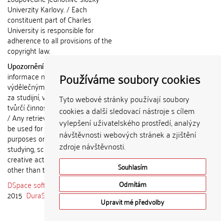
Univerzity Karlovy. / Each
constituent part of Charles
University is responsible for
adherence to all provisions of the
copyright law.
Upozornění / Notice:
Získané
Používáme soubory cookies
informace nemohou být použity k
výdělečným účelům nebo vydávány
za studijní, vědeckou nebo jinou
Tyto webové stránky používají soubory
tvůrčí činnost jiné osoby než autora.
cookies a další sledovací nástroje s cílem
/ Any retrieved information shall not
vylepšení uživatelského prostředí, analýzy
be used for any commercial
návštěvnosti webových stránek a zjištění
purposes or claimed as results of
zdroje návštěvnosti.
studying, scientific or any other
creative activities of any person
Souhlasím
other than the author.
DSpace software
copyright © 2002-
Odmítám
2015
DuraSpace
Upravit mé předvolby