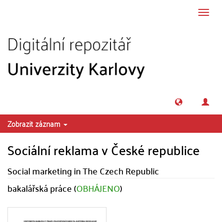
Přeskočit na obsah
Přepn
navig
Zobrazit záznam
Sociální reklama v České republice
Social marketing in The Czech Republic
bakalářská práce (
OBHÁJENO
)