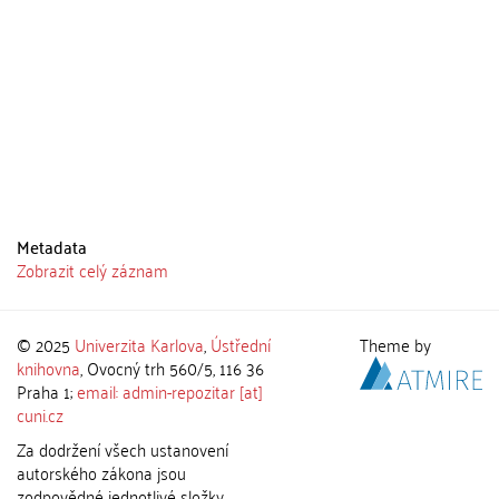
Metadata
Zobrazit celý záznam
© 2025
Univerzita Karlova
,
Ústřední
Theme by
knihovna
, Ovocný trh 560/5, 116 36
Praha 1;
email: admin-repozitar [at]
cuni.cz
Za dodržení všech ustanovení
autorského zákona jsou
zodpovědné jednotlivé složky