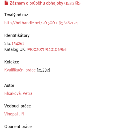
Záznam o průběhu obhajoby (153.3Kb)
Trvalý odkaz
http://hdl.handle.net/20.500.11956/82124
Identifikátory
SIS:
154261
Katalog UK:
990020719120106986
Kolekce
Kvalifikační práce
[25332]
Autor
Filsaková, Petra
Vedoucí práce
Vinopal, Jiří
Oponent práce