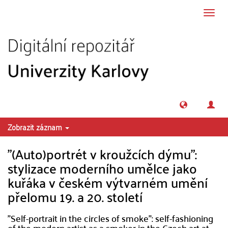
Přeskočit na obsah
Přepn
navig
Zobrazit záznam
"(Auto)portrét v kroužcích dýmu":
stylizace moderního umělce jako
kuřáka v českém výtvarném umění
přelomu 19. a 20. století
"Self-portrait in the circles of smoke": self-fashioning
of the modern artist as a smoker in the Czech art at