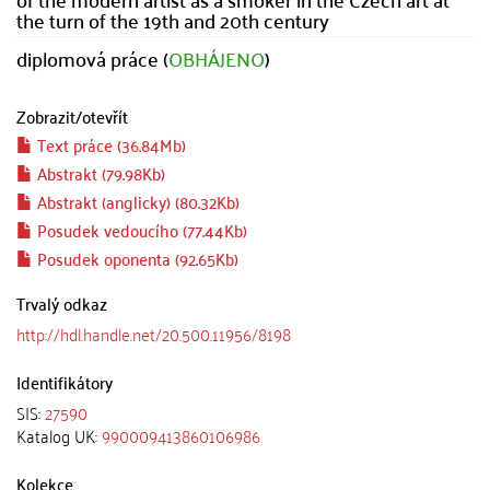
the turn of the 19th and 20th century
diplomová práce (
OBHÁJENO
)
Zobrazit/
otevřít
Text práce (36.84Mb)
Abstrakt (79.98Kb)
Abstrakt (anglicky) (80.32Kb)
Posudek vedoucího (77.44Kb)
Posudek oponenta (92.65Kb)
Trvalý odkaz
http://hdl.handle.net/20.500.11956/8198
Identifikátory
SIS:
27590
Katalog UK:
990009413860106986
Kolekce