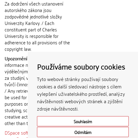
Za dodržení všech ustanovení
autorského zákona jsou
zodpovědné jednotlivé složky
Univerzity Karlovy. / Each
constituent part of Charles
University is responsible for
adherence to all provisions of the
copyright law.
Upozornění / Notice:
Získané
Používáme soubory cookies
informace nemohou být použity k
výdělečným účelům nebo vydávány
za studijní, vědeckou nebo jinou
Tyto webové stránky používají soubory
tvůrčí činnost jiné osoby než autora.
cookies a další sledovací nástroje s cílem
/ Any retrieved information shall not
vylepšení uživatelského prostředí, analýzy
be used for any commercial
návštěvnosti webových stránek a zjištění
purposes or claimed as results of
zdroje návštěvnosti.
studying, scientific or any other
creative activities of any person
Souhlasím
other than the author.
DSpace software
copyright © 2002-
Odmítám