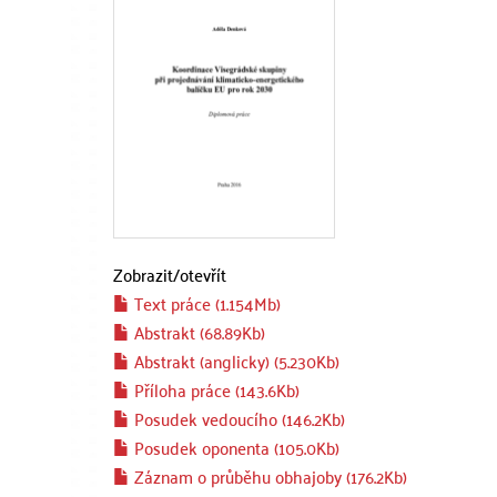
Zobrazit/
otevřít
Text práce (1.154Mb)
Abstrakt (68.89Kb)
Abstrakt (anglicky) (5.230Kb)
Příloha práce (143.6Kb)
Posudek vedoucího (146.2Kb)
Posudek oponenta (105.0Kb)
Záznam o průběhu obhajoby (176.2Kb)