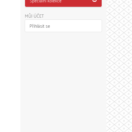
Speciální kolekce
MŮJ ÚČET
Přihlásit se