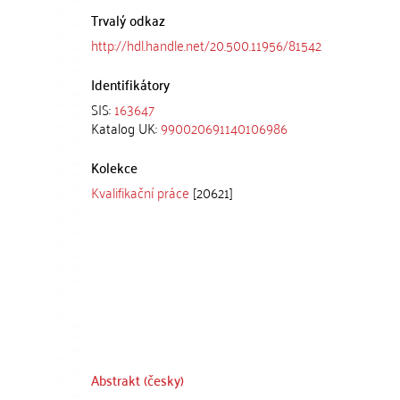
Trvalý odkaz
http://hdl.handle.net/20.500.11956/81542
Identifikátory
SIS:
163647
Katalog UK:
990020691140106986
Kolekce
Kvalifikační práce
[20621]
Abstrakt (česky)