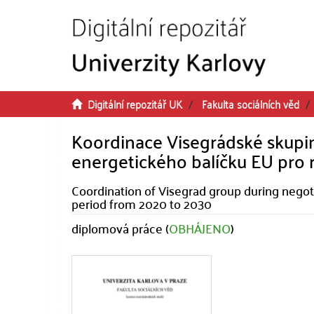
Přeskočit na obsah
Digitální repozitář UK
Fakulta sociálních věd
Koordinace Visegrádské skupin
energetického balíčku EU pro 
Coordination of Visegrad group during negot
period from 2020 to 2030
diplomová práce (
OBHÁJENO
)