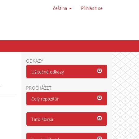
čeština
Přihlásit se
ODKAZY
Užitečné odkazy
e
PROCHÁZET
Celý repozitář
Tato sbírka