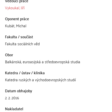
Vedoucí práce
Vykoukal, Jiří
Oponent práce
Kubát, Michal
Fakulta / součást
Fakulta sociálních věd
Obor
Balkánská, euroasijská a středoevropská studia
Katedra / ústav / klinika
Katedra ruských a východoevropských studií
Datum obhajoby
2. 2. 2016
Nakladatel