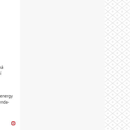
ká
í
 energy
enda-