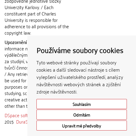
zodpovědné jednotlivé složky
Univerzity Karlovy. / Each
constituent part of Charles
University is responsible for
adherence to all provisions of the
copyright law.
Upozornění / Notice:
Získané
Používáme soubory cookies
informace nemohou být použity k
výdělečným účelům nebo vydávány
za studijní, vědeckou nebo jinou
Tyto webové stránky používají soubory
tvůrčí činnost jiné osoby než autora.
cookies a další sledovací nástroje s cílem
/ Any retrieved information shall not
vylepšení uživatelského prostředí, analýzy
be used for any commercial
návštěvnosti webových stránek a zjištění
purposes or claimed as results of
zdroje návštěvnosti.
studying, scientific or any other
creative activities of any person
Souhlasím
other than the author.
DSpace software
copyright © 2002-
Odmítám
2015
DuraSpace
Upravit mé předvolby