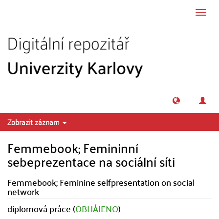
Přeskočit na obsah
Přepn
navig
Zobrazit záznam
Femmebook; Femininní
sebeprezentace na sociální síti
Femmebook; Feminine selfpresentation on social
network
diplomová práce (
OBHÁJENO
)