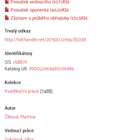
Posudek vedoucího (107.1Kb)
Posudek oponenta (46.55Kb)
Záznam o průběhu obhajoby (151.5Kb)
Trvalý odkaz
http://hdl.handle.net/20.500.11956/81038
Identifikátory
SIS:
158879
Katalog UK:
990021069490106986
Kolekce
Kvalifikační práce
[7488]
Autor
Žilková, Martina
Vedoucí práce
Sokolová, Věra