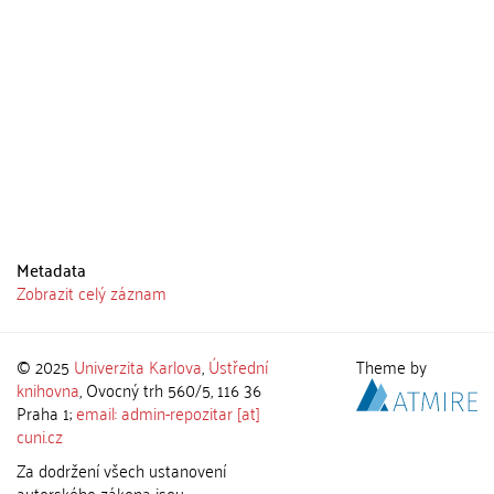
Metadata
Zobrazit celý záznam
© 2025
Univerzita Karlova
,
Ústřední
Theme by
knihovna
, Ovocný trh 560/5, 116 36
Praha 1;
email: admin-repozitar [at]
cuni.cz
Za dodržení všech ustanovení
autorského zákona jsou