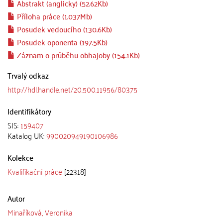
Abstrakt (anglicky) (52.62Kb)
Příloha práce (1.037Mb)
Posudek vedoucího (130.6Kb)
Posudek oponenta (197.5Kb)
Záznam o průběhu obhajoby (154.1Kb)
Trvalý odkaz
http://hdl.handle.net/20.500.11956/80375
Identifikátory
SIS:
159407
Katalog UK:
990020949190106986
Kolekce
Kvalifikační práce
[22318]
Autor
Minaříková, Veronika