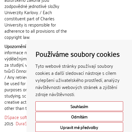
zodpovědné jednotlivé složky
Univerzity Karlovy. / Each
constituent part of Charles
University is responsible for
adherence to all provisions of the
copyright law.
Upozornění / Notice:
Získané
Používáme soubory cookies
informace nemohou být použity k
výdělečným účelům nebo vydávány
za studijní, vědeckou nebo jinou
Tyto webové stránky používají soubory
tvůrčí činnost jiné osoby než autora.
cookies a další sledovací nástroje s cílem
/ Any retrieved information shall not
vylepšení uživatelského prostředí, analýzy
be used for any commercial
návštěvnosti webových stránek a zjištění
purposes or claimed as results of
zdroje návštěvnosti.
studying, scientific or any other
creative activities of any person
Souhlasím
other than the author.
DSpace software
copyright © 2002-
Odmítám
2015
DuraSpace
Upravit mé předvolby