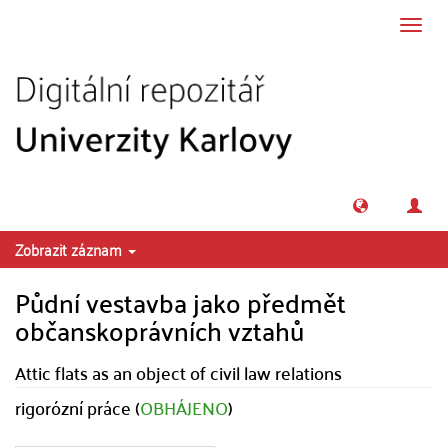
Přeskočit na obsah
Přepn
navig
Zobrazit záznam
Půdní vestavba jako předmět
občanskoprávních vztahů
Attic flats as an object of civil law relations
rigorózní práce (
OBHÁJENO
)