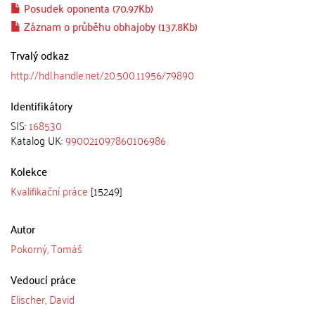
Posudek oponenta (70.97Kb)
Záznam o průběhu obhajoby (137.8Kb)
Trvalý odkaz
http://hdl.handle.net/20.500.11956/79890
Identifikátory
SIS:
168530
Katalog UK:
990021097860106986
Kolekce
Kvalifikační práce
[15249]
Autor
Pokorný, Tomáš
Vedoucí práce
Elischer, David