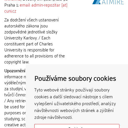
Praha 1;
email: admin-repozitar [at]
cuni.cz
Za dodržení všech ustanovení
autorského zákona jsou
zodpovědné jednotlivé složky
Univerzity Karlovy. / Each
constituent part of Charles
University is responsible for
adherence to all provisions of the
copyright law.
Upozornění / Notice:
Získané
Používáme soubory cookies
informace nemohou být použity k
výdělečným účelům nebo vydávány
za studijní, vědeckou nebo jinou
Tyto webové stránky používají soubory
tvůrčí činnost jiné osoby než autora.
cookies a další sledovací nástroje s cílem
/ Any retrieved information shall not
vylepšení uživatelského prostředí, analýzy
be used for any commercial
návštěvnosti webových stránek a zjištění
purposes or claimed as results of
zdroje návštěvnosti.
studying, scientific or any other
creative activities of any person