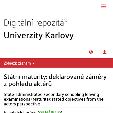
Přeskočit na obsah
Přepn
navig
Zobrazit záznam
Státní maturity: deklarované záměry
z pohledu aktérů
State-administrated secondary schooling leaving
examinations (Maturita): stated objectives from the
actors perspective
bakalářská práce (
OBHÁJENO
)