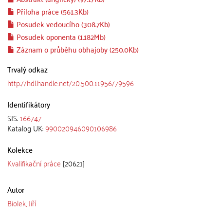
Příloha práce (561.3Kb)
Posudek vedoucího (308.7Kb)
Posudek oponenta (1.182Mb)
Záznam o průběhu obhajoby (250.0Kb)
Trvalý odkaz
http://hdl.handle.net/20.500.11956/79596
Identifikátory
SIS:
166747
Katalog UK:
990020946090106986
Kolekce
Kvalifikační práce
[20621]
Autor
Biolek, Jiří