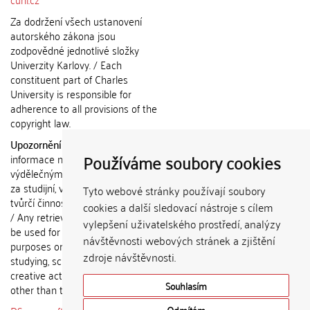
Za dodržení všech ustanovení
autorského zákona jsou
zodpovědné jednotlivé složky
Univerzity Karlovy. / Each
constituent part of Charles
University is responsible for
adherence to all provisions of the
copyright law.
Upozornění / Notice:
Získané
Používáme soubory cookies
informace nemohou být použity k
výdělečným účelům nebo vydávány
za studijní, vědeckou nebo jinou
Tyto webové stránky používají soubory
tvůrčí činnost jiné osoby než autora.
cookies a další sledovací nástroje s cílem
/ Any retrieved information shall not
vylepšení uživatelského prostředí, analýzy
be used for any commercial
návštěvnosti webových stránek a zjištění
purposes or claimed as results of
zdroje návštěvnosti.
studying, scientific or any other
creative activities of any person
Souhlasím
other than the author.
Odmítám