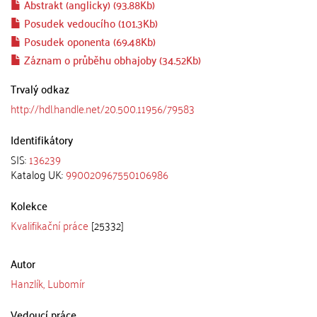
Abstrakt (anglicky) (93.88Kb)
Posudek vedoucího (101.3Kb)
Posudek oponenta (69.48Kb)
Záznam o průběhu obhajoby (34.52Kb)
Trvalý odkaz
http://hdl.handle.net/20.500.11956/79583
Identifikátory
SIS:
136239
Katalog UK:
990020967550106986
Kolekce
Kvalifikační práce
[25332]
Autor
Hanzlík, Lubomír
Vedoucí práce