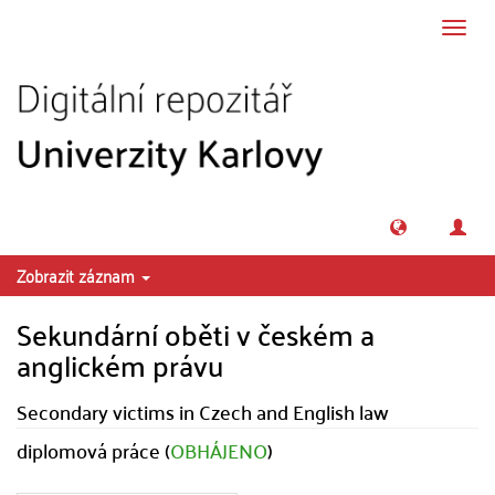
Přeskočit na obsah
Přepn
navig
Zobrazit záznam
Sekundární oběti v českém a
anglickém právu
Secondary victims in Czech and English law
diplomová práce (
OBHÁJENO
)