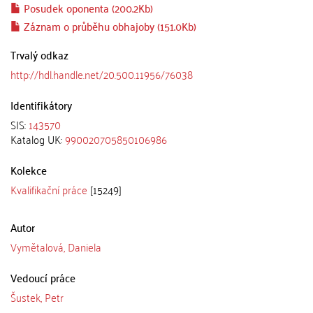
Posudek oponenta (200.2Kb)
Záznam o průběhu obhajoby (151.0Kb)
Trvalý odkaz
http://hdl.handle.net/20.500.11956/76038
Identifikátory
SIS:
143570
Katalog UK:
990020705850106986
Kolekce
Kvalifikační práce
[15249]
Autor
Vymětalová, Daniela
Vedoucí práce
Šustek, Petr